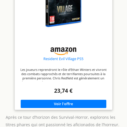
Resident Evil Village PS5
Les joueurs reprendront le rôle d'Ethan Winters et vivront
des combats rapprochés et de terrifiantes poursuites à la
première personne. Chris Redfield est généralement un
héros dans la série des Resident Evil, mais son apparition et
ses intentions dans Resident Evil Village semblent quelque
23,74 €
peu sinistres De nouveaux adversaires habitant cet
énigmatique village pourchasseront Ethan sans cesse et lui
barreront la route, alors qu'il tente de comprendre ce
nouveau cauchemar dans lequel il se retrouve Plus qu'un
simple décor qui accueille les terribles événements se
déroulant dans le jeu, le village est un personnage à part
entière, dont Ethan devra découvrir les mystères et tenter
Après ce tour d’horizon des Survival-Horror, explorons les
d'y échapper.
titres phares qui ont passionné les aficionados de l’horreur.