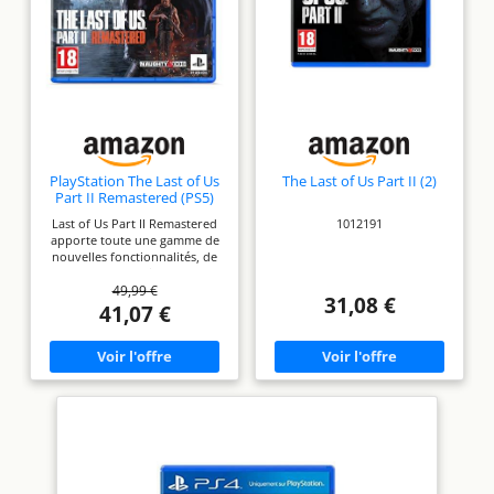
PlayStation The Last of Us
The Last of Us Part II (2)
Part II Remastered (PS5)
Last of Us Part II Remastered
1012191
apporte toute une gamme de
nouvelles fonctionnalités, de
modes de jeu et
49,99 €
d’améliorations techniques qui
31,08 €
vous permettront de
41,07 €
découvrir l’histoire poignante
d’Ellie et Abby de la meilleure
des manières (Re)découvrez
cette épopée dans les
meilleures conditions. Jouez en
4K native grâce au mode
Fidélité et profitez de diverses
améliorations graphiques
(textures, animations, ombres)
ainsi que d’une amélioration
de la vitesse d’affichage.