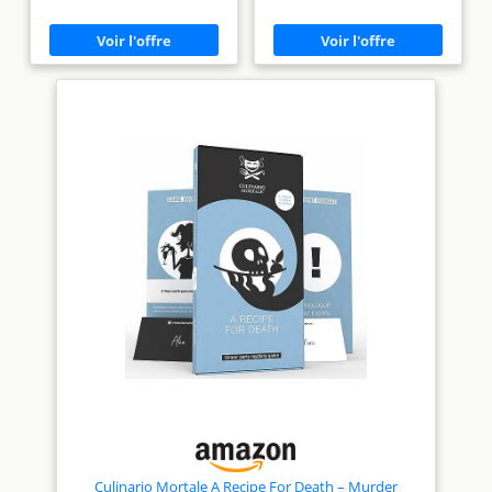
», ne laissant aucune chance
criminelle Notre boîte contient
d'ennui Tout le monde joue un
tous les matériaux nécessaires
rôle : prenez le rôle des
pour votre jeu de mystère de à
principaux suspects dans ce
la maison
jeu passionnant de
mystère/crime à domicile avec
vos amis, travaillant ensemble
pour démasquer le meurtrier.
Jeu de 5 à 8 personnes : ce jeu
« dîner et crime » à domicile
est adapté pour 5 à 8
personnes âgées de 16 ans et
plus, garantissant une fête
meurtrière pendant 3 à 4
heures. C'est une excellente
idée de jeu pour toute soirée
entre filles ou le réveillon du
Nouvel An. Détails du jeu : ce
jeu « Find the Killer » est livré
dans une boîte avec tous les
matériaux nécessaires, ce qui
signifie que chaque invité
reçoit des informations sur
son rôle ainsi que des indices
secrets. Des instructions de
jeu, des étiquettes de nom et
un code d'assistance sont
également inclus. CULINARIO
MORTALE: Notre petite équipe
de fans de dîner « big thrill »
Culinario Mortale A Recipe For Death – Murder