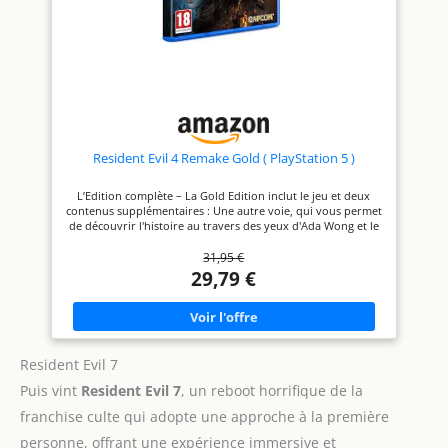
Resident Evil 4 Remake Gold ( PlayStation 5 )
L’Edition complète – La Gold Edition inclut le jeu et deux
contenus supplémentaires : Une autre voie, qui vous permet
de découvrir l'histoire au travers des yeux d'Ada Wong et le
pack Extra DLC. Le retour d’un jeu iconique - Resident Evil 4
31,95 €
Remake préserve l'essence du jeu original, entièrement
recréé à l'aide du moteur de Capcom, le RE Engine,
29,79 €
proposant des graphismes réalistes et prolonge l'histoire
d'une manière impossible à réaliser à l'époque du lancement
initial Des hordes écrasantes - Affrontez des hordes
d'ennemis enragés qui menacent de submerger Leon avec
des méthodes d'attaque encore plus variées que dans la
version originale.
Resident Evil 7
Puis vint
Resident Evil 7
, un reboot horrifique de la
franchise culte qui adopte une approche à la première
personne, offrant une expérience immersive et