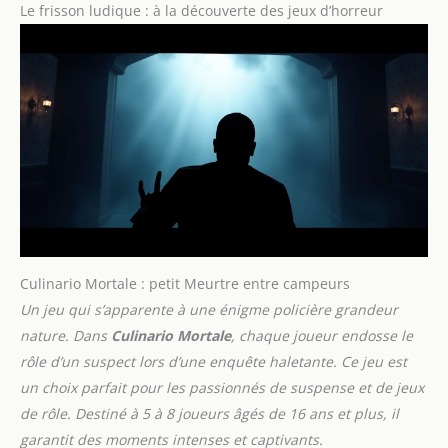
Le frisson ludique : à la découverte des jeux d’horreur
Culinario Mortale : petit Meurtre entre campeurs
Un jeu qui s’apparente à une énigme policière grandeur
nature. Dans
Culinario Mortale
, chaque joueur endosse le
rôle d’un suspect lors d’une enquête haletante. Ce jeu est
un choix parfait pour les passionnés de suspense et de jeux
de rôle. Destiné à 5 à 8 joueurs âgés de 16 ans et plus, il
garantit des moments intenses et captivants.