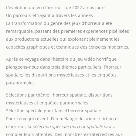
société familial incontournable pour tous les amateurs de
L’évolution du jeu d’horreur : de 2022 à nos jours
jeux modernes.
MATÉRIEL DE JEU : Le jeu comporte 54
cartes numérotées de 1 à 9, en 6 couleurs. Les cartes sont
Un parcours effrayant à travers les années
inspirées des vikings : une soigneuse, une espionne, un
La transformation du genre des jeux d’horreur a été
scalde (poète), un seidmadr (mage), une völva (prêtresse),
une hirdmen (garde), un berserker (guerrier), un styrimadr
remarquable, passant des premières expériences pixélisées
(capitaine de navire) et un jarl (noble).
A EMPORTER
aux productions actuelles qui exploitent pleinement les
PARTOUT : Son format « pocket » en fait un jeu idéal pour les
sorties et voyages !
capacités graphiques et techniques des consoles modernes.
Après ce voyage dans l’histoire du jeu vidéo horrifique,
plongeons-nous dans trois thèmes particuliers: l’horreur
spatiale, les disparitions mystérieuses et les enquêtes
paranormales.
Sélections par thème : horreur spatiale, disparitions
mystérieuses et enquêtes paranormales
Sélection spéciale pour fans d’horreur spatiale
Pour ceux qui rêvent d’un mélange de science-fiction et
d’horreur, la
sélection spéciale horreur spatiale
saura
combler leurs attentes. Des monstres extraterrestres aux