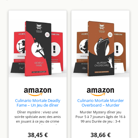
Culinario Mortale Deadly
Culinario Mortale Murder
Fame – Un Jeu de dîner
Overboard – Murder
mystère Moderne pour 5 à
Mystery Party Game for 5-
Dîner mystère : vivez une
Murder Mystery dîner jeu
8 Joueurs
7 Players
soirée spéciale avec des amis
Pour 5 à 7 joueurs âgés de 16 à
en jouant à ce jeu de crime
99 ans Durée de jeu : 3-4
alors que votre délicieux dîner
heures Tous les joueurs sont
se combine avec un
les principaux suspects dans
38,45 €
38,66 €
passionnant « jeu mystère de
une mystérieuse affaire