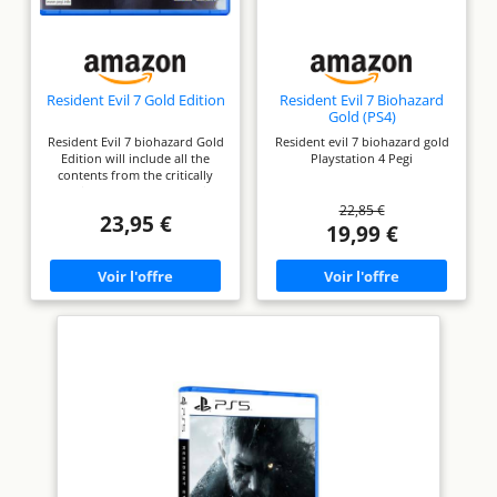
Resident Evil 7 Gold Edition
Resident Evil 7 Biohazard
Gold (PS4)
Resident Evil 7 biohazard Gold
Resident evil 7 biohazard gold
Edition will include all the
Playstation 4 Pegi
contents from the critically
acclaimed release along with
22,85 €
all three pieces of
23,95 €
downloadable add-on content,
19,99 €
in one ultimate horror
package. End of Zoe is the
third piece of DLC and is
included in the Gold Edition.
This latest shocking instalment
of the Resident Evil 7
biohazard saga sees players
discover what Zoe?? fate will
be. Players will face off against
new enemies and explore new
swamp filled areas.