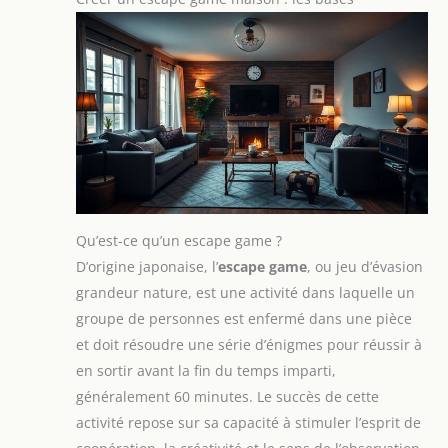
Qu’est-ce qu’un escape game ?
D’origine japonaise, l’
escape game
, ou jeu d’évasion
grandeur nature, est une activité dans laquelle un
groupe de personnes est enfermé dans une pièce
et doit résoudre une série d’énigmes pour réussir à
en sortir avant la fin du temps imparti,
généralement 60 minutes. Le succès de cette
activité repose sur sa capacité à stimuler l’esprit de