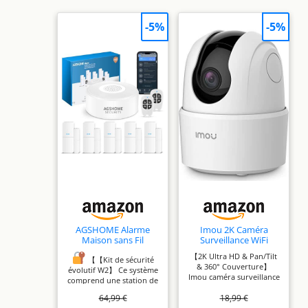
-5%
-5%
AGSHOME Alarme
Imou 2K Caméra
Maison sans Fil
Surveillance WiFi
Intelligent WiFi -
Intérieur Caméra 360°
【2K Ultra HD & Pan/Tilt
Alarme de Porte, 1
Connectée
【【Kit de sécurité
& 360° Couverture】
Alarme avec Sirène, 5
Smartphone
évolutif W2】 Ce système
Imou caméra surveillance
Capteurs de Fenêtre
comprend une station de
wifi est équipée d'un
et de Porte, 2
base, 5 capteurs et 2
64,99 €
18,99 €
objectif large HD de 3.6
Télécommande,
télécommandes, prêt à
mm et de 3MP avec un