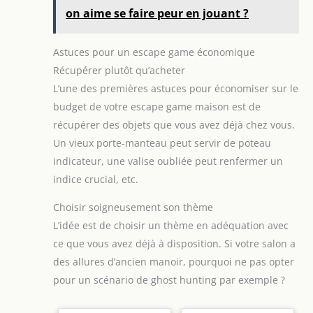
de passe.
Large utilisation : La petite taille et le
on aime se faire peur en jouant ?
design élégant des cadenas peuvent être un bon
embellissement, Convient à différentes scènes de
vie et vous offre une protection fiable, Par exemple
: casiers, portes, jardins, clôtures, etc.
Le paquet
Astuces pour un escape game économique
comprend : Vous recevrez 6 cadenas à combinaison
de différentes couleurs,
Récupérer plutôt qu’acheter
argent,rose,bleu,noir,vert,rouge. Convient pour
L’une des premières astuces pour économiser sur le
une utilisation dans les lieux publics, les couleurs
vives peuvent vous aider à identifier rapidement
budget de votre escape game maison est de
vos articles.
récupérer des objets que vous avez déjà chez vous.
Un vieux porte-manteau peut servir de poteau
indicateur, une valise oubliée peut renfermer un
indice crucial, etc.
Choisir soigneusement son thème
L’idée est de choisir un thème en adéquation avec
ce que vous avez déjà à disposition. Si votre salon a
des allures d’ancien manoir, pourquoi ne pas opter
pour un scénario de ghost hunting par exemple ?