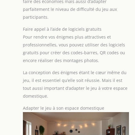
faire des économies mais aussi d’adapter
occasions quotidiennes.
Idéal pour Noël, la Saint-
parfaitement le niveau de difficulté du jeu aux
Valentin, la fête des
participants.
mères, la fête des pères
et d'autres festivals, et
convient pour les
Faire appel à l’aide de logiciels gratuits
collègues, les amis, les
membres de la famille ou
Pour rendre vos énigmes plus attractives et
les partenaires
commerciaux. Son design
professionnelles, vous pouvez utiliser des logiciels
simple et pratique
gratuits pour créer des codes-barres, QR codes ou
montre une grande
attention, être décent et
encore réaliser des montages photos.
sincère.
La conception des énigmes étant le cœur même du
jeu, il est essentiel qu’elle soit réussie. Mais il est
tout aussi important d’adapter le jeu à votre espace
domestique.
Adapter le jeu à son espace domestique