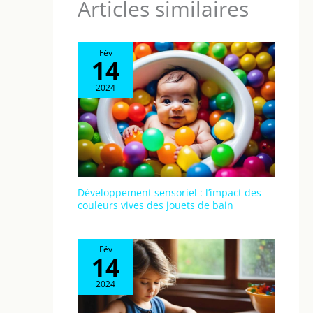
Articles similaires
Fév
14
2024
Développement sensoriel : l’impact des
couleurs vives des jouets de bain
Fév
14
2024