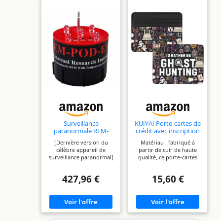
Surveillance
KUIYAI Porte-cartes de
paranormale REM-
crédit avec inscription
POD-EMT+ATDD
« I'd Rather Be Ghost
[Dernière version du
Matériau : fabriqué à
Hunting » - Cadeau
célèbre appareil de
partir de cuir de haute
paranormal - Chasse
surveillance paranormal]
qualité, ce porte-cartes
aux fantômes (chasse
Cette dernière version
est doux, durable et
aux fantômes)
REM-PODversion
développe une patine
427,96 €
15,60 €
surveille une plus grande
chaude unique au fil du
surface que tout autre
temps. Il comprend 3
appareil similaire et
emplacements pour
dispose de 5 paramètres
cartes et 1 poche pour
de sensibilité au choix.
pièces de monnaie,
L'appareil vous avertira
pouvant contenir