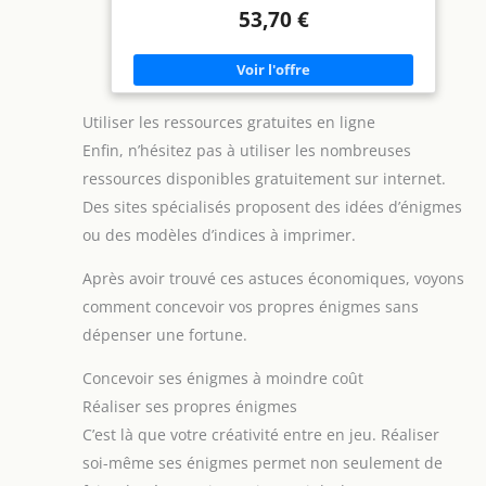
les clés et les téléphones,
53,70 €
et réduit le risque de
flexion ou de perte, ce
qui rend les paiements
quotidiens et les
contrôles d'identité plus
pratiques. Dimensions :
Utiliser les ressources gratuites en ligne
10 cm x 8 cm x 0,3 cm.
Conseils : erreur de
Enfin, n’hésitez pas à utiliser les nombreuses
mesure manuelle. Porte-
cartes multifonction : ce
ressources disponibles gratuitement sur internet.
porte-cartes est à la fois
Des sites spécialisés proposent des idées d’énigmes
un organisateur pratique
et un accessoire élégant
ou des modèles d’indices à imprimer.
et élégant. Son design
raffiné complète
parfaitement les
Après avoir trouvé ces astuces économiques, voyons
déplacements, le
shopping, les rendez-
comment concevoir vos propres énigmes sans
vous galants et les courts
dépenser une fortune.
voyages. Glissez-le dans
votre sac ou votre poche,
et il ajoute une
Concevoir ses énigmes à moindre coût
sophistication subtile à
votre look quotidien tout
Réaliser ses propres énigmes
en assurant un accès
C’est là que votre créativité entre en jeu. Réaliser
facile aux cartes. Cadeau
parfait : ce porte-cartes
soi-même ses énigmes permet non seulement de
est un cadeau parfait
pour les vacances et les