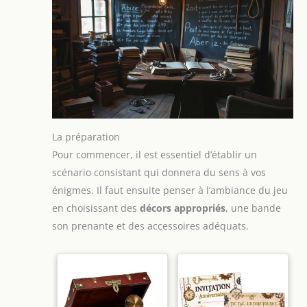
La préparation
Pour commencer, il est essentiel d’établir un
scénario consistant qui donnera du sens à vos
énigmes. Il faut ensuite penser à l’ambiance du jeu
en choisissant des
décors appropriés
, une bande
son prenante et des accessoires adéquats.