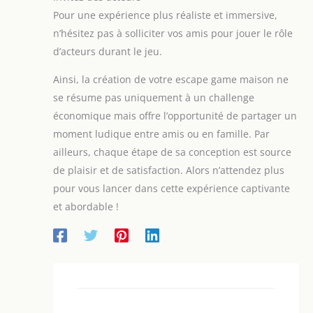
accidentelles pour améliorer l'expérience utilisateur
Pour une expérience plus réaliste et immersive,
lors des célébrations à thème Costume de vacances
polyvalent : soulevez votre décoration pour la main
n’hésitez pas à solliciter vos amis pour jouer le rôle
avec cette scène, conçue pour répondre aux
d’acteurs durant le jeu.
besoins photographiques tout en se fondant dans
des costumes de vacances et des fêtes à thème,
créant une expérience immersive et atmosphérique
Ainsi, la création de votre escape game maison ne
pour tout le monde
se résume pas uniquement à un challenge
économique mais offre l’opportunité de partager un
moment ludique entre amis ou en famille. Par
ailleurs, chaque étape de sa conception est source
de plaisir et de satisfaction. Alors n’attendez plus
pour vous lancer dans cette expérience captivante
et abordable !