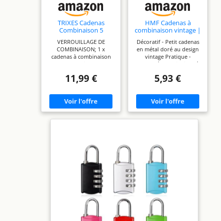
TRIXES Cadenas
HMF Cadenas à
Combinaison 5
combinaison vintage |
Chiffres – Code Sans
3 Chiffres | 4,3 x 3,5 x
VERROUILLAGE DE
Décoratif - Petit cadenas
Clé
1,2 cm | Or
COMBINAISON; 1 x
en métal doré au design
cadenas à combinaison
vintage Pratique -
de 5 chiffres
Serrure à combinaison à
VERROUILLAGE DE ROUE;
trois chiffres réglable
11,99 €
5,93 €
5 roulettes combinées
individuellement pour
avec 10 numéros à
protéger contre l'accès
sélectionner. Les
direct Simple - La
couleurs de la roulettes
combinaison des chiffres
combinées peuvent
peut être réinitialisée et
varier DÉFINISSEZ VOTRE
reréglée facilement
PROPRE CODE; Jusqu'à
Polyvalent - Convient
100000 combinaisons
pour fermer les coffres
CODE DE NUMÉRO;
au trésor HMF ou
Verrouillez avec une
d'autres coffres, valises
combinaison de chiffres
ou sacs Dimensions (H x L
TAILLE; Dimensions:
x P): 4,3 x 3,5 x 1,2 cm |
manille en métal de 5 mm
Diamètre de l'anse: 0,4
de diamètre, cadenas: 65
cm | Largeur de l'anse:
mm de large x 67 mm de
0,9 - 1,5 cm | Poids: 26 g
hauteur x 20 mm de
profondeur