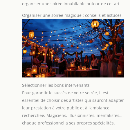
organiser une soirée inoubliable autour de cet art.
Organiser une soirée magique : conseils et astuces
Sélectionner les bons intervenants
Pour garantir le succès de votre soirée, il est
essentiel de choisir des artistes qui sauront adapter
leur prestation à votre public et à l’ambiance
recherchée. Magiciens, illusionnistes, mentalistes…
chaque professionnel a ses propres spécialités.