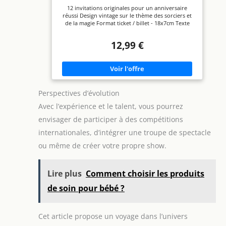
ports USB 3.2 Gen 1
Ticket | Adresse détachable
12 invitations originales pour un anniversaire
Type-A (5 Gb/s). Le
réussi Design vintage sur le thème des sorciers et
bouton LED permet le
de la magie Format ticket / billet - 18x7cm Texte
contrôle via le hub ARGB.
d‘invitation 100% en Français Adresse de
l'évènement détachable Possibilité de préciser au
12,99 €
stylo la date de l'évènement sur le recto Impression
en couleur sur papier cartonné de qualité
Perspectives d’évolution
Avec l’expérience et le talent, vous pourrez
envisager de participer à des compétitions
internationales, d’intégrer une troupe de spectacle
ou même de créer votre propre show.
Lire plus
Comment choisir les produits
de soin pour bébé ?
Cet article propose un voyage dans l’univers