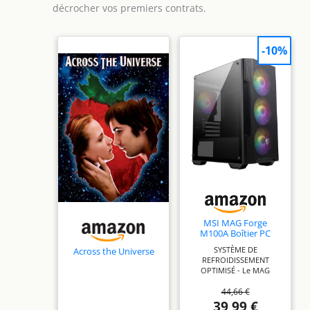
décrocher vos premiers contrats.
-10%
MSI MAG Forge
M100A Boîtier PC
Gaming Micro-ATX
SYSTÈME DE
Across the Universe
REFROIDISSEMENT
OPTIMISÉ - Le MAG
FORGE M100A est doté
44,66 €
d'une façade en mesh qui
assure la circulation de
39,99 €