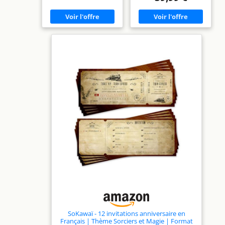
l'air pour refroidir le
système. Il est livré avec 4
ventilateurs ARGB de 120
mm : 3 à l'avant et 1 à
l'arrière. SUPPORT DES
COMPOSANTS - Supporte
les GPU de 300 mm de
long (4 slots), un
refroidisseur de CPU de
160 mm de haut et un
bloc d'alimentation ATX
de 180 mm de long.
FILTRE À POUSSIÈRE
MAGNÉTIQUE ET VITRE
EN ACRYLIQUE - Les
filtres à poussière
magnétiques empêchent
la poussière de tomber à
l'intérieur tout en étant
faciles à retirer pour le
nettoyage. Dévoilez vos
composants grâce à une
vitre en acrylique
PANNEAU E/S - Le
panneau de contrôle
d'E/S situé en haut de la
face avant comprend les
boutons d'alimentation
et de réinitialisation, les
SoKawaï - 12 invitations anniversaire en
ports micro/audio et 2
Français | Thème Sorciers et Magie | Format