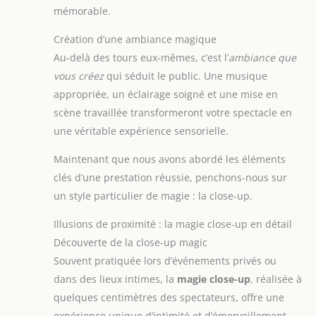
ou pour tous les petits
et arrondis pour une
mémorable.
passionnés de magie – un
manipulation sans
présent enchanteur qui
risque. Conçu
transmet joie, surprise et
spécialement pour les
Création d’une ambiance magique
amour.
petites mains des
Au-delà des tours eux-mêmes, c’est l’
ambiance que
apprentis magiciens, il
permet aux débutants de
vous créez
qui séduit le public. Une musique
maîtriser des tours avec
assurance tout en
appropriée, un éclairage soigné et une mise en
protégeant leur
exploration ludique. Les
scène travaillée transformeront votre spectacle en
parents n’ont pas à
une véritable expérience sensorielle.
s’inquiéter des
problèmes de sécurité.
【Le cadeau parfait pour
Maintenant que nous avons abordé les éléments
vos enfants】 - Le coffret
magique Mekkyes est le
clés d’une prestation réussie, penchons-nous sur
cadeau idéal pour les jeu
un style particulier de magie : la close-up.
enfant 3 ans. Qu'il
s'agisse d'une surprise
d'anniversaire, d'un
Illusions de proximité : la magie close-up en détail
cadeau de Noël ou d'un
présent spécial pour les
Découverte de la close-up magic
fêtes et les réunions
familiales, il offre des
Souvent pratiquée lors d’événements privés ou
heures de divertissement
dans des lieux intimes, la
magie close-up
, réalisée à
émerveillant tout en
stimulant leur curiosité
quelques centimètres des spectateurs, offre une
pour explorer l'art de la
prestidigitation.
expérience unique d’intimité et d’émerveillement.