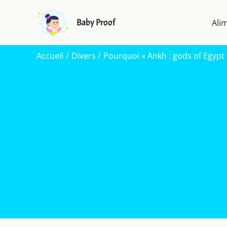
Aller
au
Baby Proof
Ali
contenu
Accueil
Divers
Pourquoi « Ankh : gods of Egypt »