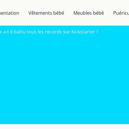
mentation
Vêtements bébé
Meubles bébé
Puéricu
 a-t-il battu tous les records sur Kickstarter ?