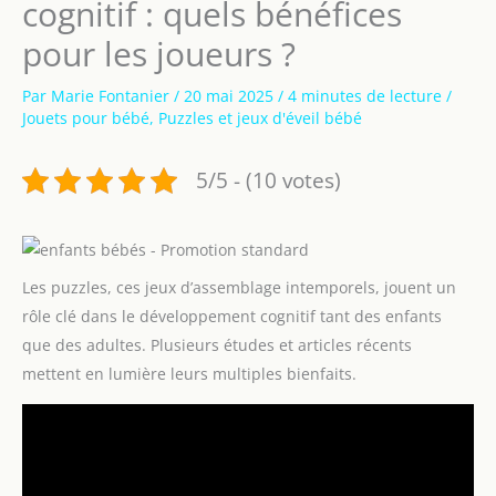
cognitif : quels bénéfices
pour les joueurs ?
Par
Marie Fontanier
/
20 mai 2025
/
4 minutes de lecture
/
Jouets pour bébé
,
Puzzles et jeux d'éveil bébé
5/5 - (10 votes)
Les puzzles, ces jeux d’assemblage intemporels, jouent un
rôle clé dans le développement cognitif tant des enfants
que des adultes. Plusieurs études et articles récents
mettent en lumière leurs multiples bienfaits.