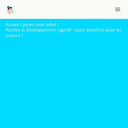
Aller
R
au
e
contenu
c
Accueil
Jouets pour bébé
h
Puzzles et développement cognitif : quels bénéfices pour les
joueurs ?
e
r
c
h
e
r