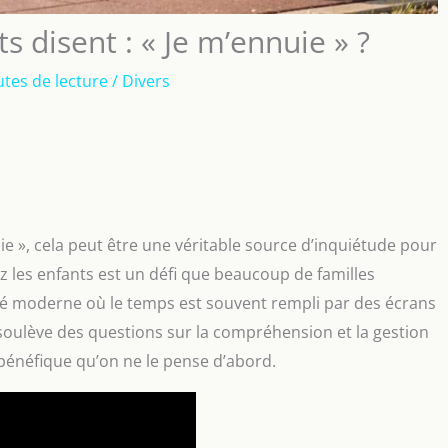
s disent : « Je m’ennuie » ?
tes de lecture
/
Divers
e », cela peut être une véritable source d’inquiétude pour
ez les enfants est un défi que beaucoup de familles
té moderne où le temps est souvent rempli par des écrans
 soulève des questions sur la compréhension et la gestion
 bénéfique qu’on ne le pense d’abord.