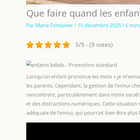
Que faire quand les enfant
Par
Marie Fontanier
/
15 décembre 2025
/
6 minu
5/5 - (9 votes)
Lorsqu’un enfant prononce les mots « je m’ennui
les parents. Cependant, la gestion de l’ennui ch
rencontrent, particulièrement dans notre socié
et des distractions numériques. Cette situation
adéquate de l’ennui, qui pourrait bien être plus