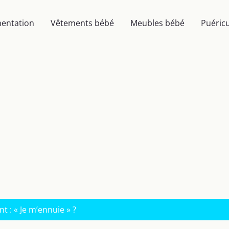
mentation
Vêtements bébé
Meubles bébé
Puéricu
t : « Je m’ennuie » ?