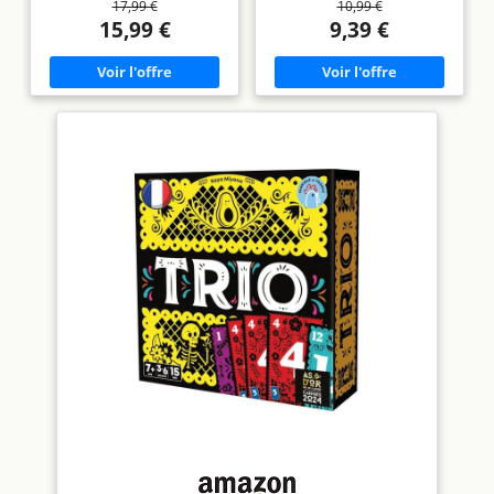
17,99 €
10,99 €
retournements de situation !
minute.
DRÔLE & RAPIDE :
Jouez la carte Changement de
15,99 €
9,39 €
Le Petit Bac en super Rapide !
main pour échanger votre
Débarrassez-vous de vos
main avec celle de n'importe
lettres en répondant plus vite
quel autre joueur ! Inventez
que les autres à des thèmes
vos propres règles en les
écrivant sur des cartes à
hilarants !
PLEIN DE
customiser ! ​Chacun leur tour,
THÈMES : Des centaines de
les joueurs associent une de
thèmes drôles & décalés (C'est
leurs cartes avec la couleur ou
mou, Ça finit en "ette", Un
le chiffre de la carte retournée
loisir de grand-père, On le dit
en haut de la pile. Quand il ne
quand on marche dans une
reste plus qu'une carte,
crotte, ...)
VALIDÉ : Un jeu
n'oubliez pas de crier « UNO ! »
de société drôle mais pas
vulgaire. Parfait en famille,
entre amis, avec des ados,
entre adultes.
ENGAGÉ :
Jeu 100% fabriqué en Europe.
Papier certifié éco-
responsable.
Un % des
bénéfices reversé à des
associations caritatives.