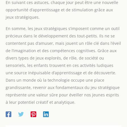
En suivant ces astuces, chaque jour peut être une nouvelle
pour bébé 3 pièces est conçu pour être durable et
polyvalent. Il est largement utilisé à la maison, en crèche, en
opportunité d’apprentissage et de stimulation grâce aux
maternelle, en salle de jeux, en classe et ailleurs
jeux stratégiques.
En somme, les jeux stratégiques s’imposent comme un outil
précieux dans le développement des tout-petits. Ils ne se
contentent pas d’amuser, mais jouent un rôle clé dans l’éveil
de l’imagination et des compétences cognitives. Grâce aux
divers types de jeux explorés, de rôle, de société ou
sensoriels, les enfants trouvent en ces activités ludiques
une source inépuisable d’apprentissage et de découverte.
Dans un monde où la technologie occupe une place
grandissante, revenir aux fondamentaux du jeu stratégique
représente une valeur sûre pour éveiller nos jeunes esprits
à leur potentiel créatif et analytique.