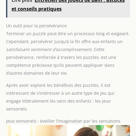
et conseils pratiques
Un outil pour la persévérance
Terminer un puzzle peut être un processus long et exigeant.
Cependant, persévérer jusqu’à la fin offre aux enfants un
satisfaisant sentiment d’accomplissement
. Cette
persévérance, renforcée à travers les puzzles, est une
compétence précieuse qu’ils peuvent appliquer dans
d’autres domaines de leur vie.
Après avoir exploré les bénéfices des puzzles, il est
intéressant de s’intéresser à un autre type de jeu qui
engage littéralement les sens des enfants : les jeux
sensoriels.
Jeux sensoriels : éveiller l’imagination par les sensations