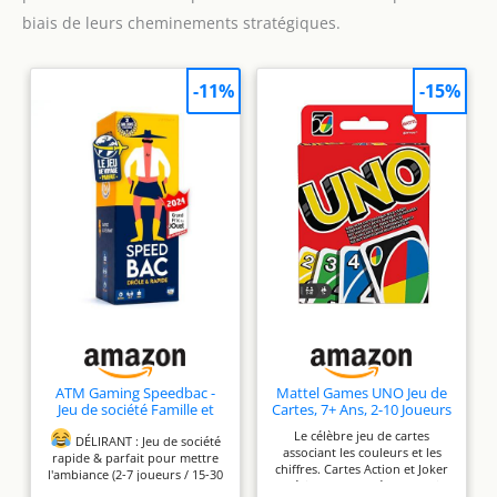
biais de leurs cheminements stratégiques.
-11%
-15%
ATM Gaming Speedbac -
Mattel Games UNO Jeu de
Jeu de société Famille et
Cartes, 7+ Ans, 2-10 Joueurs
Amis - Parfait pour Mettre
Le célèbre jeu de cartes
l'ambiance - 2 à 7 Joueurs -
DÉLIRANT : Jeu de société
associant les couleurs et les
Grand Prix du Jouet 2024 -
rapide & parfait pour mettre
chiffres. Cartes Action et Joker
Format Voyage
l'ambiance (2-7 joueurs / 15-30
spéciales pour créer de vrais
min). Règles expliquées en 1