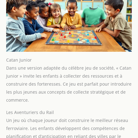
Catan Junior
Dans une version adaptée du célèbre jeu de société, « Catan
Junior » invite les enfants à collecter des ressources et à
construire des forteresses. Ce jeu est parfait pour introduire
les plus jeunes aux concepts de collecte stratégique et de
commerce.
Les Aventuriers du Rail
Un jeu où chaque joueur doit construire le meilleur réseau
ferroviaire. Les enfants développent des compétences de
planification et d’anticipation en reliant des villes par le