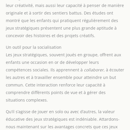
leur créativité, mais aussi leur capacité à penser de manière
originale et à sortir des sentiers battus. Des études ont
montré que les enfants qui pratiquent régulièrement des
jeux stratégiques présentent une plus grande aptitude à
concevoir des histoires et des projets créatifs.
Un outil pour la socialisation
Les jeux stratégiques, souvent joués en groupe, offrent aux
enfants une occasion en or de développer leurs
compétences sociales. Ils apprennent à
collaborer
, à écouter
les autres et à travailler ensemble pour atteindre un but
commun. Cette interaction renforce leur capacité à
comprendre différents points de vue et à gérer des
situations complexes.
Qu’il s’agisse de jouer en solo ou avec d’autres, la valeur
éducative des jeux stratégiques est indéniable. Attardons-
nous maintenant sur les avantages concrets que ces jeux