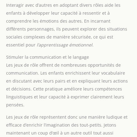
Interagir avec d’autres en adoptant divers rôles aide les
enfants à développer leur capacité à ressentir et à
comprendre les émotions des autres. En incarnant
différents personnages, ils peuvent explorer des situations
sociales complexes de manière sécurisée, ce qui est
essentiel pour
l’apprentissage émotionnel
.
Stimuler la communication et le langage
Les jeux de rôle offrent de nombreuses opportunités de
communication. Les enfants enrichissent leur vocabulaire
en discutant avec leurs pairs et en expliquant leurs actions
et décisions. Cette pratique améliore leurs compétences
linguistiques et leur capacité à exprimer clairement leurs
pensées.
Les jeux de rôle représentent donc une manière ludique et
efficace d’enrichir l’imagination des tout-petits. Jetons
maintenant un coup d’œil à un autre outil tout aussi