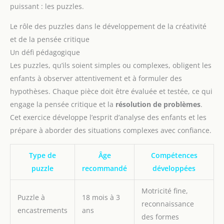
puissant : les puzzles.
Le rôle des puzzles dans le développement de la créativité
et de la pensée critique
Un défi pédagogique
Les puzzles, qu’ils soient simples ou complexes, obligent les
enfants à observer attentivement et à formuler des
hypothèses. Chaque pièce doit être évaluée et testée, ce qui
engage la pensée critique et la
résolution de problèmes
.
Cet exercice développe l’esprit d’analyse des enfants et les
prépare à aborder des situations complexes avec confiance.
Type de
Âge
Compétences
puzzle
recommandé
développées
Motricité fine,
Puzzle à
18 mois à 3
reconnaissance
encastrements
ans
des formes