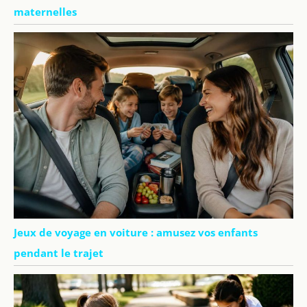
maternelles
Jeux de voyage en voiture : amusez vos enfants
pendant le trajet