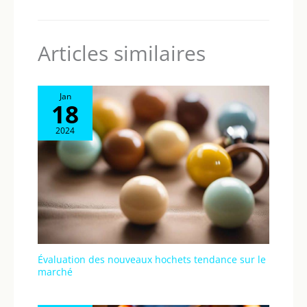
Articles similaires
Jan
18
2024
Évaluation des nouveaux hochets tendance sur le
marché