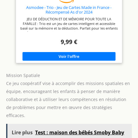
Asmodee - Trio - Jeu de Cartes Made in France -
Récompensé As d'or 2024
JEU DE DÉDUCTION ET DE MÉMOIRE POUR TOUTE LA
FAMILLE : Trio est un jeu de cartes intelligent et accessible
basé sur la mémoire et la déduction. Parfait pour les enfants
dès 7 ans, les familles et les amis. Jouable en solo ou en
équipe pour encore plus de variété et de plaisir. JEU DE
9,99 €
SOCIÉTÉ VOYAGE- IDÉAL POUR LES VACANCES : Grâce à sa
petite boîte compacte, le jeu de cartes Trio est le jeu de
société de voyage idéal à emporter partout : vacances, week-
ends, soirées jeux. Rapide à mettre en place, il se joue
facilement en intérieur comme en extérieur. PARTIES
RAPIDES ET AMUSANTES DE 15 À 30 MIN : Pensé pour 3 à 6
joueurs, le jeu de société Trio offre des parties dynamiques
Mission Spatiale
et ludiques. Ses règles simples permettent aux enfants
comme aux adultes de jouer ensemble et de partager des
Ce jeu coopératif vise à accomplir des missions spatiales en
moments conviviaux à chaque partie. REGLES SIMPLES ET
JUBILATOIRES : Dans le jeu de cartes Trio, votre objectif est
équipe, encourageant les enfants à penser de manière
de réunir 3 cartes identiques pour former un trio. À chaque
tour, dévoilez 2 cartes en choisissant uniquement le plus
collaborative et à utiliser leurs compétences en résolution
petit ou le plus grand numéro. Enchaînez les découvertes et
de problèmes pour mettre en œuvre des stratégies
soyez le plus malin pour gagner RÉCOMPENSÉ AS D’OR 2024
- JEU DE L’ANNÉE : Élu Jeu de l’année 2024 catégorie "Tout
efficaces.
Public", Trio a conquis les joueurs grâce à sa mécanique
simple et addictive. Un jeu de société familial incontournable
à ajouter à toute collection de jeux modernes. IDÉE CADEAU
POUR ENFANTS ET ADULTES : Offrez le jeu de cartes Trio, un
Lire plus
Test : maison des bébés Smoby Baby
jeu de société Made in France, qui séduit petits et grands par