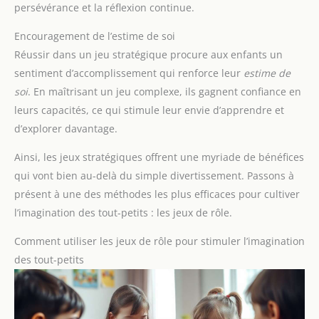
persévérance et la réflexion continue.
Encouragement de l’estime de soi
Réussir dans un jeu stratégique procure aux enfants un
sentiment d’accomplissement qui renforce leur
estime de
soi
. En maîtrisant un jeu complexe, ils gagnent confiance en
leurs capacités, ce qui stimule leur envie d’apprendre et
d’explorer davantage.
Ainsi, les jeux stratégiques offrent une myriade de bénéfices
qui vont bien au-delà du simple divertissement. Passons à
présent à une des méthodes les plus efficaces pour cultiver
l’imagination des tout-petits : les jeux de rôle.
Comment utiliser les jeux de rôle pour stimuler l’imagination
des tout-petits