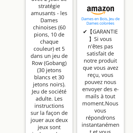
stratégie
amusants - les
Dames en Bois, Jeu de
Dames
Dames colorées
chinoises (60
intérieur/extérieur
✔【GARANTIE
pour Enfants Jeu de
pions, 10 de
société éducatif
】Si vous
chaque
Dames Chinoises
Classique Halma
n'êtes pas
couleur) et 5
Chinoises Stratégie
satisfait de
Jeu de Famille
dans un jeu de
Fournitures D'Échecs
notre produit
Row (Gobang)
Et De Cartes
que vous avez
(30 jetons
reçu, vous
blancs et 30
pouvez nous
jetons noirs).
envoyer des e-
Jeu de société
mails à tout
adulte. Les
moment.Nous
instructions
vous
sur la façon de
répondrons
jouer aux deux
instantanémen
jeux sont
t et vous