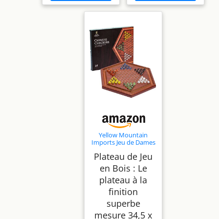
Yellow Mountain
Imports Jeu de Dames
Chinoises Halma en
Plateau de Jeu
Bois - 34,5
centimètres - avec
en Bois : Le
Billes de Verre
plateau à la
Colorées (16
millimmètres)
finition
superbe
mesure 34,5 x