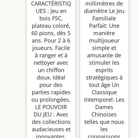
CARACTÉRISTIQ
millimètres de
UES : Jeu en
diamètre Le Jeu
bois FSC,
Familiale
plateau coloré,
Parfait: Une
60 pions, dès 5
manière
ans. Pour 2 à 6
multijoueur
joueurs. Facile
simple et
à ranger et à
amusante de
nettoyer avec
stimuler les
un chiffon
esprits
doux. Idéal
stratégiques à
pour des
tout âge Un
parties rapides
Classique
ou prolongées.
Intemporel: Les
LE POUVOIR
Dames
DU JEU : Avec
Chinoises
des collections
telles que nous
audacieuses et
les
innovantes,
connaissons