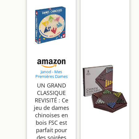
Janod - Mes
Premières Dames
Chinoises - 1 Plateau
UN GRAND
en Bois + 60 Pions
Colorés - 2 à 6 Joueurs
CLASSIQUE
- Jeu de Société
REVISITÉ : Ce
Classique pour Enfant
Dès 5 Ans
jeu de dames
chinoises en
bois FSC est
parfait pour
des soirées