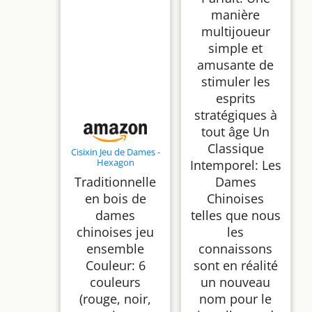
manière
multijoueur
simple et
amusante de
stimuler les
esprits
stratégiques à
tout âge Un
Classique
Cisixin Jeu de Dames -
Hexagon
Intemporel: Les
Traditionnelle en Bois
Traditionnelle
Dames
Chinois Famille
Checkers Game Set
en bois de
Chinoises
dames
telles que nous
chinoises jeu
les
ensemble
connaissons
Couleur: 6
sont en réalité
couleurs
un nouveau
(rouge, noir,
nom pour le