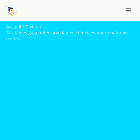
Aller
R
au
e
contenu
c
Accueil
Divers
h
Stratégies gagnantes aux dames chinoises pour épater vos
invités
e
r
c
h
e
r