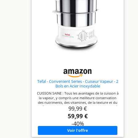
indicateur pour contrôler
le niveau d’eau de la cuve
800 W de puissance. Des
finitions de qualité en
acier brossé Ne retirez en
aucun cas tous les
paniers à la fois. Retirez
les paniers un à un en
commençant par le
panier du haut. Le
couvercle du cuiseur à
vapeur doit être placé à
tout moment sur le
cuiseur pendant la
production de vapeur
Tefal - Convenient Series - Cuiseur Vapeur - 2
Bols en Acier Inoxydable
CUISSON SAINE : Tous les avantages de la cuisson à
la vapeur, y compris une meilleure conservation
des nutriments, des vitamines, de la texture et du
99,99 €
goût, pour des repas délicieux en toute simplicité
LONGUE DURÉE DE VIE : Cuiseur vapeur avec bols
59,99 €
en acier inoxydable très résistant GAIN DE PLACE :
Bols empilables sur la base pour un rangement
-40%
compact qui permet d'économiser de l'espace
GRANDE CAPACITÉ : 2 bols d'une capacité suffisante
pour cuire un repas complet en une seule fois