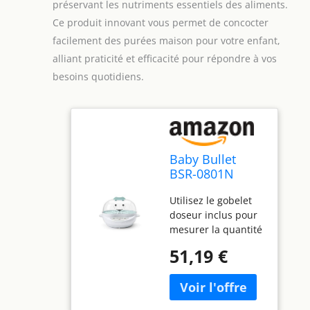
préservant les nutriments essentiels des aliments.
Ce produit innovant vous permet de concocter
facilement des purées maison pour votre enfant,
alliant praticité et efficacité pour répondre à vos
besoins quotidiens.
Baby Bullet
BSR-0801N
Cuiseur vapeur
Utilisez le gobelet
turbo pour
doseur inclus pour
aliments
mesurer la quantité
parfaite
51,19 €
d'ingrédients frais
pour la nourriture
de votre bébé