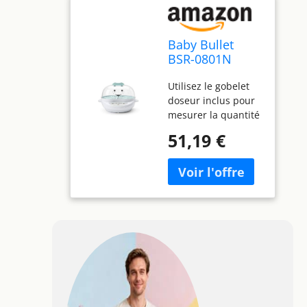
Baby Bullet
BSR-0801N
Cuiseur vapeur
Utilisez le gobelet
turbo pour
doseur inclus pour
aliments
mesurer la quantité
parfaite
51,19 €
d'ingrédients frais
pour la nourriture
de votre bébé