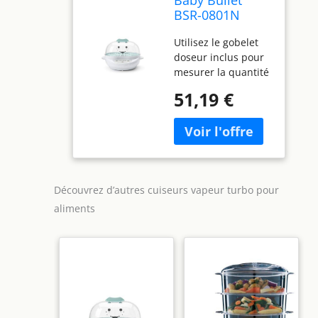
BSR-0801N
Cuiseur vapeur
Utilisez le gobelet
turbo pour
doseur inclus pour
aliments
mesurer la quantité
parfaite
51,19 €
d'ingrédients frais
pour la nourriture
de votre bébé
Découvrez d’autres cuiseurs vapeur turbo pour
aliments