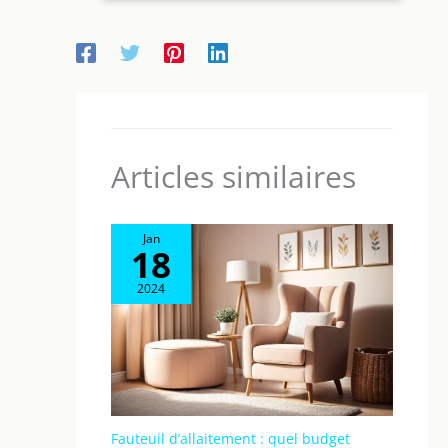
FONCTIONS INTELLIGENTES : Minuterie de 60
minutes avec arrêt automatique, remplissage
externe de l'eau et niveau d'eau visible FACILE À
NETTOYER : les bols, le bol à riz, le couvercle et le
bac à jus passent au lave-vaisselle REPARABILITE 15
ANS AU JUSTE PRIX : engagement de réparabilité 15
ans au juste prix grâce à notre réseau de 6200
réparateurs dans le monde, pour contribuer à la
protection de l’environnement et à la réduction des
déchets
Articles similaires
Jan
18
2024
Fauteuil d’allaitement : quel budget