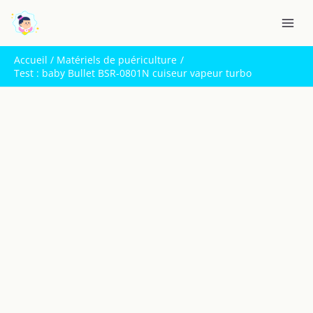
Aller
R
au
e
contenu
c
Accueil
Matériels de puériculture
h
Test : baby Bullet BSR-0801N cuiseur vapeur turbo
e
r
c
h
e
r