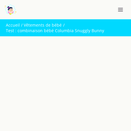
Aller
R
au
e
contenu
c
Accueil
Vêtements de bébé
h
Test : combinaison bébé Columbia Snuggly Bunny
e
r
c
h
e
r