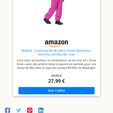
soirées après-ski humides et
vous illuminerez toutes les
joyeuses Pour les groupes ou
fêtes de carnaval, les soirées
les solos: pour des
après-ski ou les événements à
présentations d'équipe
thème Confort pratique : grâce
uniformes, des fêtes à thème
à sa fermeture éclair à l'avant
ou comme costume individuel
et à ses poignets élastiques,
- ce look met de l'ambiance
cette combinaison de ski est
dans chaque équipe de fête
agréable à porter pour faire la
fête et danser
Boland - Costume de ski rétro Snow Glow pour
homme, années 80, rose
Look néon accrocheur: la combinaison de ski rose vif « Snow
Glow » avec des accents bleus et jaunes est parfaite pour une
tenue de fête dans le style des années 80 Effet UV Blacklight:
les rayures bleues et jaunes brillent sous la lumière noire –
29,99 €
particulièrement joli pour les fêtes dans le noir Modèle
confortable: taille S avec fermeture éclair, taille élastique et
27,99 €
ceinture, ainsi que deux poches pratiques Déguisement pour
toutes les fêtes: après-ski, carnaval, soirée Bad Taste ou
soirée à thème, avec cette combinaison de ski, vous attirerez
tous les regards Remarque: il s'agit d'un costume qui sert
uniquement de déguisement. Il ne convient pas comme
véritable combinaison de ski