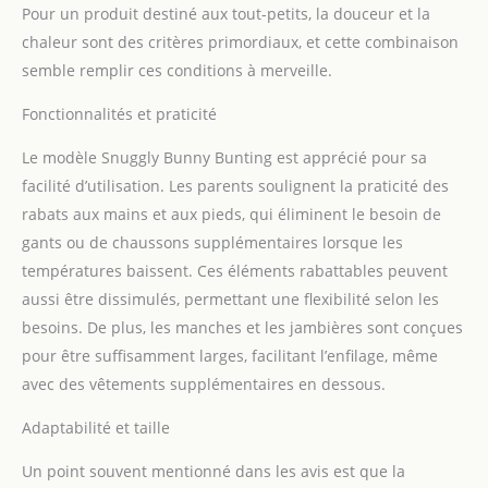
Pour un produit destiné aux tout-petits, la douceur et la
un toucher agréable
contre la peau Dispose
chaleur sont des critères primordiaux, et cette combinaison
de la technologie Omni-
semble remplir ces conditions à merveille.
Shield pour à rester
propre et au sec en
Fonctionnalités et praticité
résistant à l'absorption
des liquides Dispose d'un
Le modèle Snuggly Bunny Bunting est apprécié pour sa
duvet de canard 60/40 et
facilité d’utilisation. Les parents soulignent la praticité des
de poignets rabattables
rabats aux mains et aux pieds, qui éliminent le besoin de
pour bloquer la chaleur à
gants ou de chaussons supplémentaires lorsque les
l'intérieur, Taille
universelle et confortable
températures baissent. Ces éléments rabattables peuvent
pour une liberté de
aussi être dissimulés, permettant une flexibilité selon les
mouvement optimale
besoins. De plus, les manches et les jambières sont conçues
pour être suffisamment larges, facilitant l’enfilage, même
avec des vêtements supplémentaires en dessous.
Adaptabilité et taille
Un point souvent mentionné dans les avis est que la