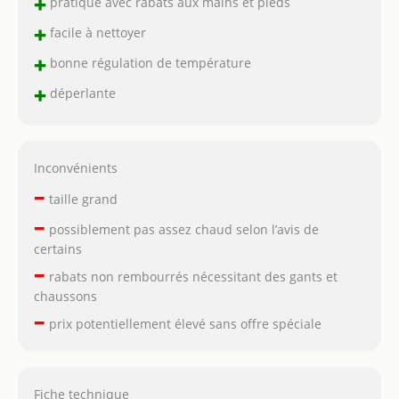
+
pratique avec rabats aux mains et pieds
+
facile à nettoyer
+
bonne régulation de température
+
déperlante
Inconvénients
–
taille grand
–
possiblement pas assez chaud selon l’avis de
certains
–
rabats non rembourrés nécessitant des gants et
chaussons
–
prix potentiellement élevé sans offre spéciale
Fiche technique