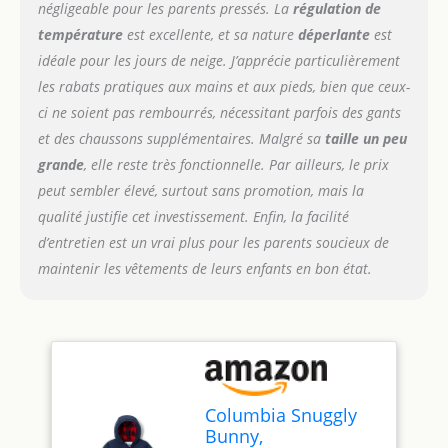
pour bloquer la chaleur à
négligeable pour les parents pressés. La
régulation de
l'intérieur, Taille
température
est excellente, et sa nature
déperlante
est
universelle et confortable
idéale pour les jours de neige. J’apprécie particulièrement
pour une liberté de
mouvement optimale
les rabats pratiques aux mains et aux pieds, bien que ceux-
ci ne soient pas rembourrés, nécessitant parfois des gants
et des chaussons supplémentaires. Malgré sa
taille un peu
grande
, elle reste très fonctionnelle. Par ailleurs, le prix
peut sembler élevé, surtout sans promotion, mais la
qualité justifie cet investissement. Enfin, la facilité
d’entretien est un vrai plus pour les parents soucieux de
maintenir les vêtements de leurs enfants en bon état.
Columbia Snuggly
Bunny,