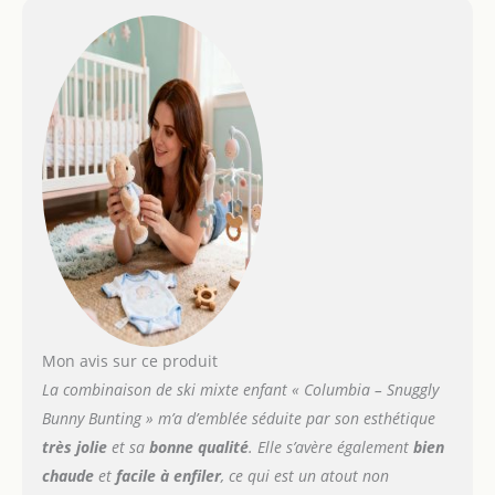
capuche et le torse pour
un toucher agréable
contre la peau - Dispose
de Combinaison
confortable pour bébé
avec un duvet doux et
chaleureux, Parfait pour
les environnements les
plus froids Résiste à l'eau
et au vent avec doublure
en micropolaire sur la
capuche et le torse pour
un toucher agréable
contre la peau Dispose
de la technologie Omni-
Shield pour à rester
Mon avis sur ce produit
propre et au sec en
La combinaison de ski mixte enfant « Columbia – Snuggly
résistant à l'absorption
Bunny Bunting » m’a d’emblée séduite par son esthétique
des liquides Dispose d'un
très jolie
et sa
bonne qualité
. Elle s’avère également
bien
duvet de canard 60/40 et
de poignets rabattables
chaude
et
facile à enfiler
, ce qui est un atout non