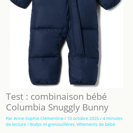
Test : combinaison bébé
Columbia Snuggly Bunny
Par
Anne-Sophie Clémentine
/
10 octobre 2025
/
4 minutes
de lecture
/
Bodys et grenouillères
,
Vêtements de bébé