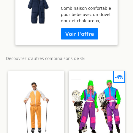
Combinaison Bébé
Combinaison confortable
pour bébé avec un duvet
doux et chaleureux,
Parfait pour les
environnements les plus
froids - Résiste à l'eau et
au vent avec doublure en
micropolaire sur la
capuche et le torse pour
Découvrez d’autres combinaisons de ski
un toucher agréable
contre la peau - Dispose
-4%
de Combinaison
confortable pour bébé
avec un duvet doux et
chaleureux, Parfait pour
les environnements les
plus froids Résiste à l'eau
et au vent avec doublure
en micropolaire sur la
capuche et le torse pour
un toucher agréable