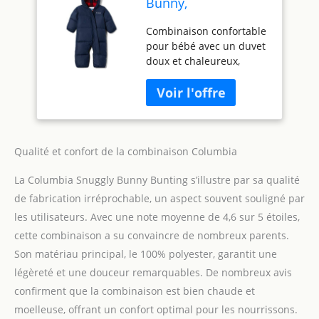
Bunny,
Combinaison Bébé
Combinaison confortable
pour bébé avec un duvet
doux et chaleureux,
Parfait pour les
environnements les plus
froids - Résiste à l'eau et
au vent avec doublure en
micropolaire sur la
capuche et le torse pour
Qualité et confort de la combinaison Columbia
un toucher agréable
La Columbia Snuggly Bunny Bunting s’illustre par sa qualité
contre la peau - Dispose
de Combinaison
de fabrication irréprochable, un aspect souvent souligné par
confortable pour bébé
les utilisateurs. Avec une note moyenne de 4,6 sur 5 étoiles,
avec un duvet doux et
cette combinaison a su convaincre de nombreux parents.
chaleureux, Parfait pour
Son matériau principal, le 100% polyester, garantit une
les environnements les
plus froids Résiste à l'eau
légèreté et une douceur remarquables. De nombreux avis
et au vent avec doublure
confirment que la combinaison est bien chaude et
en micropolaire sur la
moelleuse, offrant un confort optimal pour les nourrissons.
capuche et le torse pour