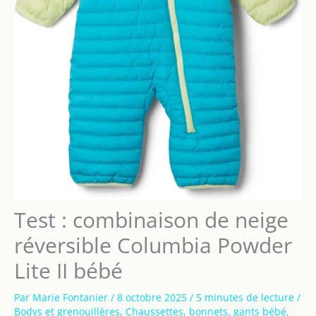
Test : combinaison de neige
réversible Columbia Powder
Lite II bébé
Par
Marie Fontanier
/
8 octobre 2025
/
5 minutes de lecture
/
Bodys et grenouillères
,
Chaussettes, bonnets, gants bébé
,