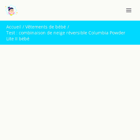
Aller
R
au
e
contenu
c
Accueil
Vêtements de bébé
h
Test : combinaison de neige réversible Columbia Powder
Lite II bébé
e
r
c
h
e
r