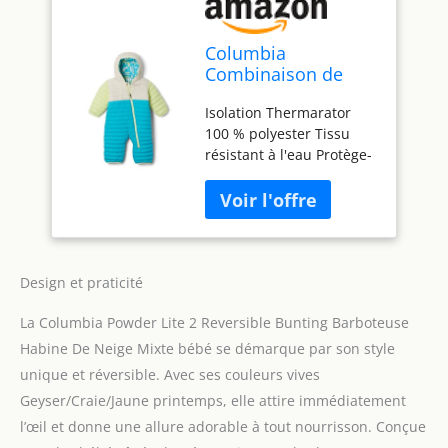
Columbia
Combinaison de
neige réversible
Isolation Thermarator
Powder Lite II
100 % polyester Tissu
unisexe pour bébé,
résistant à l'eau Protège-
Geyser/Craie/Jaune
menton Partiellement
printemps, 3-6 mois
élastique à la taille Mains
et pieds rabattables.
Design et praticité
La Columbia Powder Lite 2 Reversible Bunting Barboteuse
Habine De Neige Mixte bébé se démarque par son style
unique et réversible. Avec ses couleurs vives
Geyser/Craie/Jaune printemps, elle attire immédiatement
l’œil et donne une allure adorable à tout nourrisson. Conçue