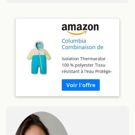
Columbia
Combinaison de
neige réversible
Isolation Thermarator
Powder Lite II
100 % polyester Tissu
unisexe pour bébé,
résistant à l'eau Protège-
Geyser/Craie/Jaune
menton Partiellement
printemps, 3-6 mois
élastique à la taille Mains
et pieds rabattables.