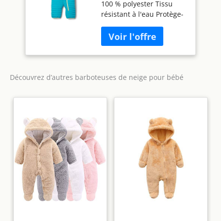
100 % polyester Tissu
unisexe pour bébé,
résistant à l'eau Protège-
Geyser/Craie/Jaune
menton Partiellement
printemps, 3-6 mois
élastique à la taille Mains
et pieds rabattables.
Découvrez d’autres barboteuses de neige pour bébé