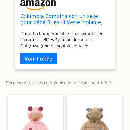
Columbia Combinaison unisexe
pour bébé Buga III Veste isolante,
Bleu clématite/congère/corail vif, 24
Omni-Tech imperméable et respirant avec
mois
coutures scellées Système de culture
Outgrown (non disponible en taille
nourrisson) Isolé, 150 g/m² Réglage
périphérique de la capuche Capuche
amovible et réglable Élastique à la taille
Poches zippées sur la poitrine et les mains
Poche pour forfait de ski Poignets réglables
Poignets confortables
Découvrez d’autres combinaisons unisexes pour bébé