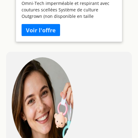
Omni-Tech imperméable et respirant avec
mois
coutures scellées Système de culture
Outgrown (non disponible en taille
nourrisson) Isolé, 150 g/m² Réglage
périphérique de la capuche Capuche
amovible et réglable Élastique à la taille
Poches zippées sur la poitrine et les mains
Poche pour forfait de ski Poignets réglables
Poignets confortables