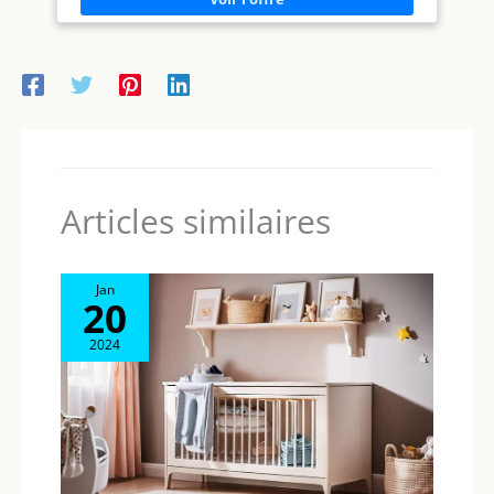
votre bébé, offrez votre amour
votre bébé, offrez votre amour
déguisement monstre, photographie, sortie en hiver, etc
et vos bénédictions à votre
et vos bénédictions à votre
nouveau-né. PLUSIEURS
nouveau-né. PLUSIEURS
TAILLES : Disponible en
TAILLES : Disponible en
plusieurs tailles et quatre
plusieurs tailles et quatre
couleurs, convient aux garçons
couleurs, convient aux garçons
et aux filles de 3 à 24 mois.
et aux filles de 3 à 24 mois.
Veuillez consulter notre
Veuillez consulter notre
tableau des tailles avant
tableau des tailles avant
d'acheter.
d'acheter.
Articles similaires
Jan
20
2024