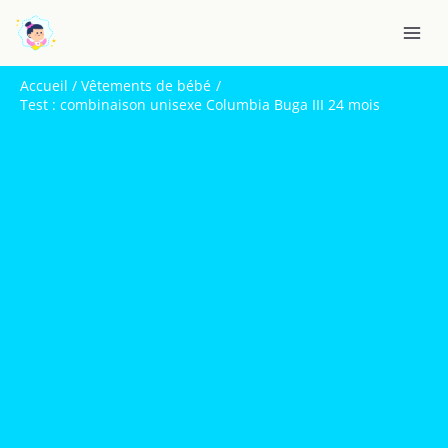
Aller
R
au
e
contenu
c
Accueil
Vêtements de bébé
h
Test : combinaison unisexe Columbia Buga III 24 mois
e
r
c
h
e
r