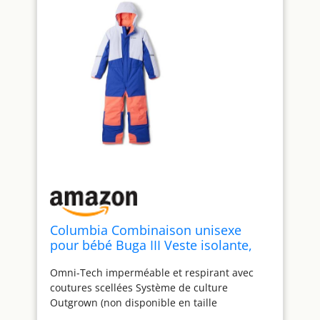
Columbia Combinaison unisexe
pour bébé Buga III Veste isolante,
Bleu clématite/congère/corail vif, 24
Omni-Tech imperméable et respirant avec
mois
coutures scellées Système de culture
Outgrown (non disponible en taille
nourrisson) Isolé, 150 g/m² Réglage