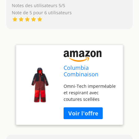
Notes des utilisateurs 5/5
Note de 5 pour 6 utilisateurs
Columbia
Combinaison
unisexe pour bébé
Omni-Tech imperméable
Buga III Veste
et respirant avec
isolante, Épicé/noir/
coutures scellées
épicé, 24 mois
Système de culture
Outgrown (non
disponible en taille
nourrisson) Isolé, 150
g/m² Réglage
périphérique de la