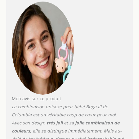
capuche Capuche
amovible et réglable
Élastique à la taille
Poches zippées sur la
poitrine et les mains
Poche pour forfait de ski
Poignets réglables
Poignets confortables
Mon avis sur ce produit
La combinaison unisexe pour bébé Buga III de
Columbia est un véritable coup de cœur pour moi.
Avec son design
très joli
et sa
jolie combinaison de
couleurs
, elle se distingue immédiatement. Mais au-
delà de l’esthétique, c’est sa qualité irréprochable qui