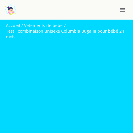
Aller
R
au
e
contenu
c
Accueil
Vêtements de bébé
h
Test : combinaison unisexe Columbia Buga III pour bébé 24
mois
e
r
c
h
e
r