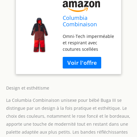
Columbia
Combinaison
unisexe pour bébé
Omni-Tech imperméable
Buga III Veste
et respirant avec
isolante, Épicé/noir/
coutures scellées
épicé, 24 mois
Système de culture
Outgrown (non
disponible en taille
nourrisson) Isolé, 150
g/m² Réglage
périphérique de la
Design et esthétisme
capuche Capuche
La Columbia Combinaison unisexe pour bébé Buga III se
amovible et réglable
Élastique à la taille
distingue par un design à la fois pratique et esthétique. Le
Poches zippées sur la
choix des couleurs, notamment le rose foncé et le bordeaux,
poitrine et les mains
apporte une touche de modernité tout en restant dans une
Poche pour forfait de ski
palette adaptée aux plus petits. Les bandes réfléchissantes
Poignets réglables