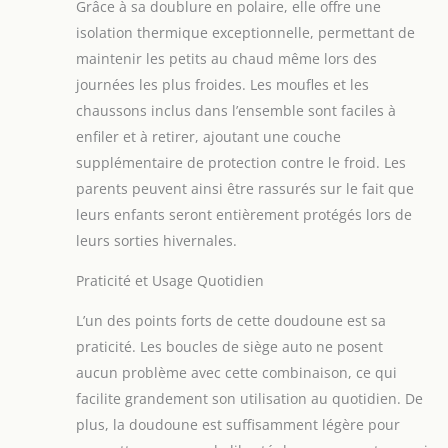
comme manteau
Grâce à sa doublure en polaire, elle offre une
d'hiver. Contenu de
isolation thermique exceptionnelle, permettant de
l'emballage : 1
maintenir les petits au chaud même lors des
combinaison de
journées les plus froides. Les moufles et les
neige unisexe pour
bébé. Tailles : 3 à 6
chaussons inclus dans l’ensemble sont faciles à
mois, 6 à 9 mois, 9 à
enfiler et à retirer, ajoutant une couche
12 mois, 12 à 18
supplémentaire de protection contre le froid. Les
mois, 18 à 24 mois.
parents peuvent ainsi être rassurés sur le fait que
leurs enfants seront entièrement protégés lors de
leurs sorties hivernales.
Praticité et Usage Quotidien
L’un des points forts de cette doudoune est sa
praticité. Les boucles de siège auto ne posent
aucun problème avec cette combinaison, ce qui
facilite grandement son utilisation au quotidien. De
plus, la doudoune est suffisamment légère pour