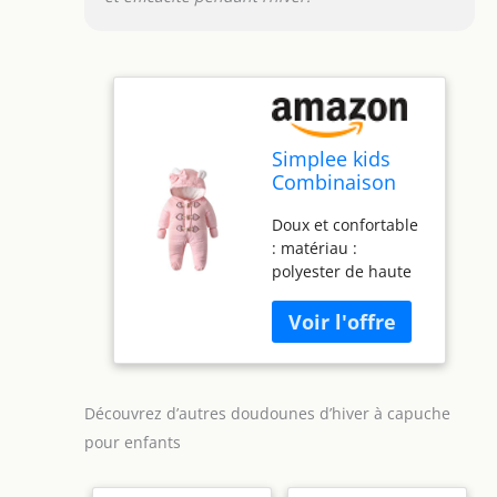
Simplee kids
Combinaison
de neige
Doux et confortable
chaude à
: matériau :
capuche pour
polyester de haute
bébé garçon et
qualité, doublure
fille avec gants
douce pour la peau,
pour 3 à 24
doux, confortable et
mois, A-rose, 9-
chaud pour bébé.
12 mois
Restez au chaud :
capuche avec
Découvrez d’autres doudounes d’hiver à capuche
oreilles mignonnes
pour enfants
et grenouillère à
couverture