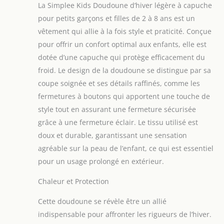
La Simplee Kids Doudoune d’hiver légère à capuche
et grenouillère à
couverture
pour petits garçons et filles de 2 à 8 ans est un
complète de 0 à 6
vêtement qui allie à la fois style et praticité. Conçue
mois : rend bébé
pour offrir un confort optimal aux enfants, elle est
mignon et garde
dotée d’une capuche qui protège efficacement du
bébé au chaud en
hiver. Pratique à
froid. Le design de la doudoune se distingue par sa
porter : fermeture à
coupe soignée et ses détails raffinés, comme les
bouton griffe du cou
fermetures à boutons qui apportent une touche de
à la ligne des orteils
style tout en assurant une fermeture sécurisée
: facilite l'enfilage et
le changement des
grâce à une fermeture éclair. Le tissu utilisé est
couches. Un cadeau
doux et durable, garantissant une sensation
parfait : parfait
agréable sur la peau de l’enfant, ce qui est essentiel
pour Noël,
pour un usage prolongé en extérieur.
Thanksgiving, fête,
vacances,
Chaleur et Protection
quotidien,
photographie.
Cette doudoune se révèle être un allié
Meilleur cadeau de
indispensable pour affronter les rigueurs de l’hiver.
fête prénatale