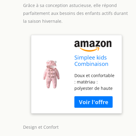
Grâce à sa conception astucieuse, elle répond
parfaitement aux besoins des enfants actifs durant
la saison hivernale.
Simplee kids
Combinaison
de neige
Doux et confortable
chaude à
: matériau :
capuche pour
polyester de haute
bébé garçon et
qualité, doublure
fille avec gants
douce pour la peau,
pour 3 à 24
doux, confortable et
mois, A-rose, 9-
chaud pour bébé.
12 mois
Restez au chaud :
capuche avec
Design et Confort
oreilles mignonnes