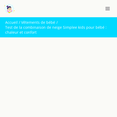
Aller
R
au
e
contenu
c
Accueil
Vêtements de bébé
h
Test de la combinaison de neige Simplee kids pour bébé :
chaleur et confort
e
r
c
h
e
r