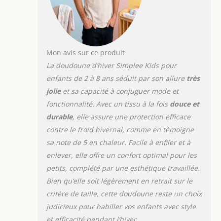
à la ligne des orteils
: facilite l'enfilage et
le changement des
couches. Un cadeau
parfait : parfait
Mon avis sur ce produit
pour Noël,
La doudoune d’hiver Simplee Kids pour
Thanksgiving, fête,
enfants de 2 à 8 ans séduit par son allure
très
vacances,
jolie
et sa capacité à conjuguer mode et
quotidien,
photographie.
fonctionnalité. Avec un tissu à la fois
douce et
Meilleur cadeau de
durable
, elle assure une protection efficace
fête prénatale
contre le froid hivernal, comme en témoigne
comme manteau
sa note de 5 en chaleur. Facile à enfiler et à
d'hiver. Contenu de
l'emballage : 1
enlever, elle offre un confort optimal pour les
combinaison de
petits, complété par une esthétique travaillée.
neige unisexe pour
Bien qu’elle soit légèrement en retrait sur le
bébé. Tailles : 3 à 6
critère de taille, cette doudoune reste un choix
mois, 6 à 9 mois, 9 à
12 mois, 12 à 18
judicieux pour habiller vos enfants avec style
mois, 18 à 24 mois.
et efficacité pendant l’hiver.