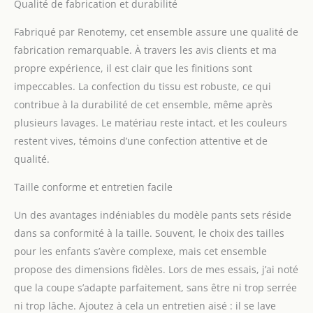
Qualité de fabrication et durabilité
tenues de bébé à la
maison, les fêtes
Fabriqué par Renotemy, cet ensemble assure une qualité de
prénatales, les jeux à
fabrication remarquable. À travers les avis clients et ma
l'extérieur, le parc, les
propre expérience, il est clair que les finitions sont
activités sportives, les
fêtes, les dîners, les
impeccables. La confection du tissu est robuste, ce qui
journées de famille, les
contribue à la durabilité de cet ensemble, même après
vacances, les cadeaux
plusieurs lavages. Le matériau reste intact, et les couleurs
d'anniversaire, les
restent vives, témoins d’une confection attentive et de
excursions en ville, les
voyages, la photographie
qualité.
de bébé, Noël,
Taille conforme et entretien facile
Thanksgiving, etc. Âge
recommandé : vêtements
Un des avantages indéniables du modèle pants sets réside
pour bébé garçon de 0 à
3 mois, tenue pour bébé
dans sa conformité à la taille. Souvent, le choix des tailles
garçon de 3 à 6 mois,
pour les enfants s’avère complexe, mais cet ensemble
vêtements pour bébé
propose des dimensions fidèles. Lors de mes essais, j’ai noté
garçon de 6 à 9 mois,
que la coupe s’adapte parfaitement, sans être ni trop serrée
vêtements pour bébé
garçon de 9 à 12 mois,
ni trop lâche. Ajoutez à cela un entretien aisé : il se lave