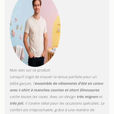
cadeaux. Design élégant :
barboteuse classique
pour bébé garçon avec
design spécial aux
épaules superposées,
facile à porter. Pantalon
large à taille élastique, ni
serré ni lâche, ensemble
de vêtements pour bébé
garçon très cool et
tendance. Toutes les
occasions : convient pour
le printemps, l'automne
Mon avis sur ce produit
et l'hiver. Parfait pour les
Lorsqu’il s’agit de trouver la tenue parfaite pour un
loisirs, le quotidien, les
bébé garçon, l’
ensemble de vêtements d’été en coton
tenues de bébé à la
avec t-shirt à manches courtes et short Dinosaures
maison, les fêtes
prénatales, les jeux à
coche toutes les cases. Avec un design
très mignon
et
l'extérieur, le parc, les
très joli
, il s’avère idéal pour les occasions spéciales. Le
activités sportives, les
confort est irréprochable, grâce à une matière de
fêtes, les dîners, les