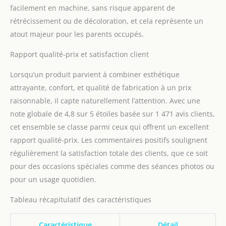
vêtements pour garçon
facilement en machine, sans risque apparent de
de 12 à 18 mois Contenu
rétrécissement ou de décoloration, et cela représente un
de l'emballage : vous
atout majeur pour les parents occupés.
recevrez 1 barboteuse à
manches longues +
Rapport qualité-prix et satisfaction client
pantalon + 1 joli
chapeau. Laver à la main
Lorsqu’un produit parvient à combiner esthétique
ou à la machine, sécher à
attrayante, confort, et qualité de fabrication à un prix
l'air libre, ne pas utiliser
d'eau de Javel. Séchage
raisonnable, il capte naturellement l’attention. Avec une
rapide, ne rétrécit pas et
note globale de 4,8 sur 5 étoiles basée sur 1 471 avis clients,
ne se décolore pas après
cet ensemble se classe parmi ceux qui offrent un excellent
le lavage, durable et bien
rapport qualité-prix. Les commentaires positifs soulignent
fait.
régulièrement la satisfaction totale des clients, que ce soit
pour des occasions spéciales comme des séances photos ou
pour un usage quotidien.
Tableau récapitulatif des caractéristiques
Caractéristique
Détail