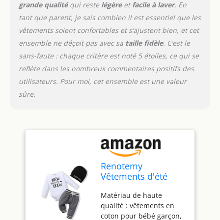
grande qualité
qui reste
légère
et
facile à laver
. En
journées de famille, les
vacances, les cadeaux
tant que parent, je sais combien il est essentiel que les
d'anniversaire, les
vêtements soient confortables et s’ajustent bien, et cet
excursions en ville, les
ensemble ne déçoit pas avec sa
taille fidèle
. C’est le
voyages, la photographie
sans-faute : chaque critère est noté 5 étoiles, ce qui se
de bébé, Noël,
Thanksgiving, etc. Âge
reflète dans les nombreux commentaires positifs des
recommandé : vêtements
utilisateurs. Pour moi, cet ensemble est une valeur
pour bébé garçon de 0 à
sûre.
3 mois, tenue pour bébé
garçon de 3 à 6 mois,
vêtements pour bébé
garçon de 6 à 9 mois,
vêtements pour bébé
garçon de 9 à 12 mois,
vêtements pour garçon
Renotemy
de 12 à 18 mois Contenu
Vêtements d'été
de l'emballage : vous
pour bébé garçon
recevrez 1 barboteuse à
Matériau de haute
en coton avec t-shirt
manches longues +
qualité : vêtements en
à manches courtes
pantalon + 1 joli
coton pour bébé garçon,
et short Dinosaures