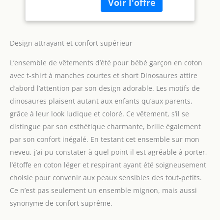
élasticité, jolies tenues
vêtements pour
de bébé garçon pour les
garçon, Nouveau
vêtements de jeu et la
dans l'équipage
maison, parfaits pour des
blanc, 0-3 mois
séances de photographie
Design attrayant et confort supérieur
mémorables, un cadeau
L’ensemble de vêtements d’été pour bébé garçon en coton
de fête prénatale et des
cadeaux. Design élégant :
avec t-shirt à manches courtes et short Dinosaures attire
barboteuse classique
d’abord l’attention par son design adorable. Les motifs de
pour bébé garçon avec
dinosaures plaisent autant aux enfants qu’aux parents,
design spécial aux
grâce à leur look ludique et coloré. Ce vêtement, s’il se
épaules superposées,
facile à porter. Pantalon
distingue par son esthétique charmante, brille également
large à taille élastique, ni
par son confort inégalé. En testant cet ensemble sur mon
serré ni lâche, ensemble
neveu, j’ai pu constater à quel point il est agréable à porter,
de vêtements pour bébé
l’étoffe en coton léger et respirant ayant été soigneusement
garçon très cool et
tendance. Toutes les
choisie pour convenir aux peaux sensibles des tout-petits.
occasions : convient pour
Ce n’est pas seulement un ensemble mignon, mais aussi
le printemps, l'automne
synonyme de confort suprême.
et l'hiver. Parfait pour les
loisirs, le quotidien, les