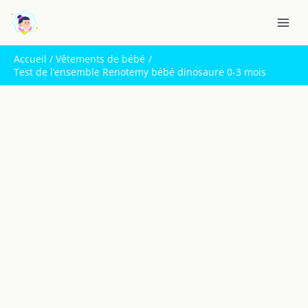
Aller
R
au
e
contenu
c
Accueil
Vêtements de bébé
h
Test de l’ensemble Renotemy bébé dinosaure 0-3 mois
e
r
c
h
e
r