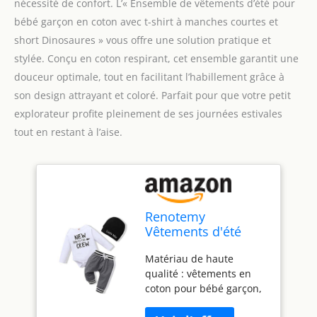
nécessité de confort. L’« Ensemble de vêtements d’été pour
bébé garçon en coton avec t-shirt à manches courtes et
short Dinosaures » vous offre une solution pratique et
stylée. Conçu en coton respirant, cet ensemble garantit une
douceur optimale, tout en facilitant l’habillement grâce à
son design attrayant et coloré. Parfait pour que votre petit
explorateur profite pleinement de ses journées estivales
tout en restant à l’aise.
Renotemy
Vêtements d'été
pour bébé garçon
Matériau de haute
en coton avec t-shirt
qualité : vêtements en
à manches courtes
coton pour bébé garçon,
et short Dinosaures
texture douce, bonne
Ensemble de