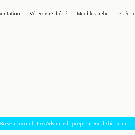
mentation
Vêtements bébé
Meubles bébé
Puéricu
 Brezza Formula Pro Advanced : préparateur de biberons 