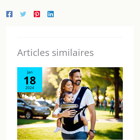
AMOVIBLE : Possibilité de récupérer l'eau de cuisson riche en
vitamines et minéraux pour moduler la texture des
préparations DOSEUR D'EAU INTÉGRÉ : Doseur d'eau intégré
sur le bol : dosage facile des quantités d'eau à transvaser
dans la cuve
Articles similaires
Jan
18
2024