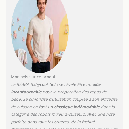
quantités importantes en
un tour de main produit
1: PLUSIEURS TEXTURES :
Mixage par impulsion
avec lame effet cyclone
Les aliments sont mixés
sur mesure, pour une
texture adaptée à l'âge
de l'enfant (morceaux,
mouliné ou velouté)
produit 2: SET DE 8
PORTIONS CLIPS : tout le
nécessaire pour
Mon avis sur ce produit
démarrer la
Le BÉABA Babycook Solo se révèle être un
allié
diversification
incontournable
pour la préparation des repas de
alimentaire de vos tout-
bébé. Sa simplicité d’utilisation couplée à son efficacité
petits. produit 2: SOLIDES
ET HERMETIQUES : vous
de cuisson en font un
classique indémodable
dans la
pouvez la glisser dans le
catégorie des robots mixeurs-cuiseurs. Avec une note
sac à langer sans risque
parfaite dans tous les critères, de la facilité
de fuite produit 2: