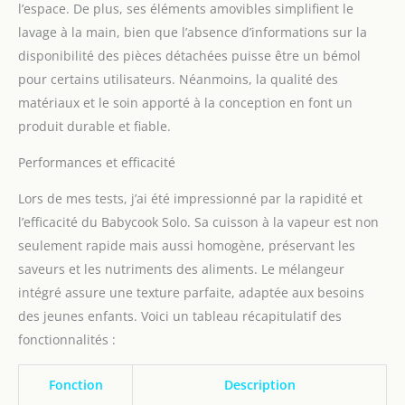
GRANDE QUALITE : vous
l’espace. De plus, ses éléments amovibles simplifient le
pouvez les conserver au
lavage à la main, bien que l’absence d’informations sur la
réfrigérateur et au
disponibilité des pièces détachées puisse être un bémol
congélateur. Pratiques,
pour certains utilisateurs. Néanmoins, la qualité des
elles peuvent être
décongelées et
matériaux et le soin apporté à la conception en font un
réchauffées (sans
produit durable et fiable.
couvercle) micro-ondes,
dans un Babycook et au
Performances et efficacité
bain-marie produit 2:
FACILES A RANGER : les
Lors de mes tests, j’ai été impressionné par la rapidité et
portions s'empilent et
l’efficacité du Babycook Solo. Sa cuisson à la vapeur est non
s'emboitent entre elles.
seulement rapide mais aussi homogène, préservant les
saveurs et les nutriments des aliments. Le mélangeur
intégré assure une texture parfaite, adaptée aux besoins
des jeunes enfants. Voici un tableau récapitulatif des
fonctionnalités :
Fonction
Description