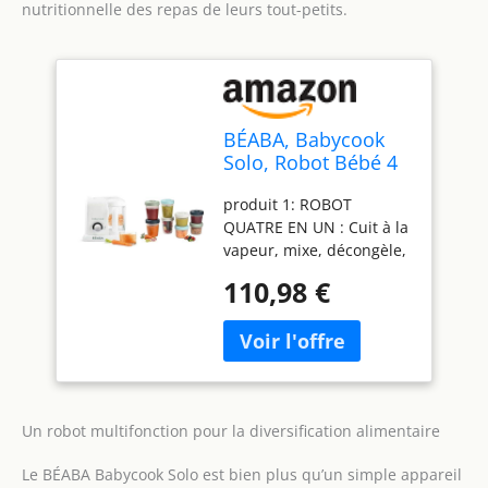
nutritionnelle des repas de leurs tout-petits.
BÉABA, Babycook
Solo, Robot Bébé 4
en 1 Mixeur-
produit 1: ROBOT
Cuiseur, Cuisson
QUATRE EN UN : Cuit à la
Vapeur,
vapeur, mixe, décongèle,
Diversification
réchauffe, Contenance XL
alimentaire, Petits
110,98 €
produit 1: CUISSON
pots bébé maison,
RAPIDE : Cuisson vapeur
White/Silver & Lot
rapide en 15 minutes :
de 8 Portions
Préserve les saveurs et
Conservation Clip
les vitamines des
aliments produit 1:
Un robot multifonction pour la diversification alimentaire
GRANDE CONTENANCE :
Bol XL de 1 100 ml, idéal
Le BÉABA Babycook Solo est bien plus qu’un simple appareil
pour préparer des