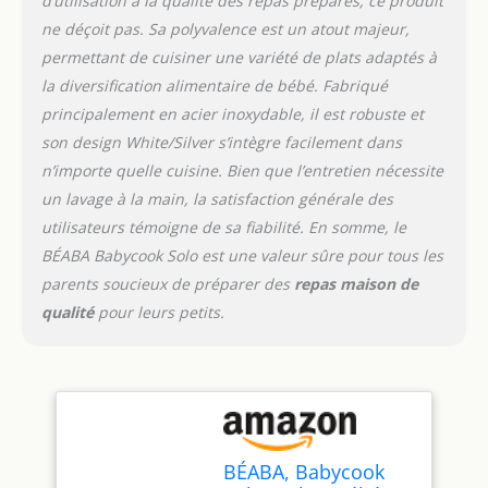
d’utilisation à la qualité des repas préparés, ce produit
GRANDE QUALITE : vous
ne déçoit pas. Sa polyvalence est un atout majeur,
pouvez les conserver au
réfrigérateur et au
permettant de cuisiner une variété de plats adaptés à
congélateur. Pratiques,
la diversification alimentaire de bébé. Fabriqué
elles peuvent être
principalement en acier inoxydable, il est robuste et
décongelées et
son design White/Silver s’intègre facilement dans
réchauffées (sans
couvercle) micro-ondes,
n’importe quelle cuisine. Bien que l’entretien nécessite
dans un Babycook et au
un lavage à la main, la satisfaction générale des
bain-marie produit 2:
utilisateurs témoigne de sa fiabilité. En somme, le
FACILES A RANGER : les
BÉABA Babycook Solo est une valeur sûre pour tous les
portions s'empilent et
s'emboitent entre elles.
parents soucieux de préparer des
repas maison de
qualité
pour leurs petits.
BÉABA, Babycook