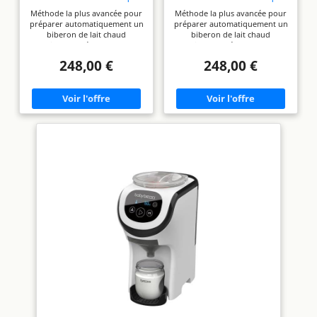
Formula Pro Advanced
Formula Pro Advanced Gris
Méthode la plus avancée pour
Méthode la plus avancée pour
Noir
préparer automatiquement un
préparer automatiquement un
biberon de lait chaud
biberon de lait chaud
instantanément : La
instantanément : La
technologie de mélange précis
technologie de mélange précis
248,00 €
248,00 €
combine automatiquement le
combine automatiquement le
lait en poudre et l’eau à la
lait en poudre et l’eau à la
consistance parfaite à chaque
consistance parfaite à chaque
fois, sans bulles d’air. Pas de
fois, sans bulles d’air. Pas de
mesure, pas de mélange, zéro
mesure, pas de mélange, zéro
tracas ! Entièrement
tracas ! Entièrement
personnalisable : Choisissez
personnalisable : Choisissez
parmi 3 réglages de
parmi 3 réglages de
température (Température
température (Température
corporelle, Plus chaud que la
corporelle, Plus chaud que la
température corporelle,
température corporelle,
Température ambiante) et
Température ambiante) et
distribuez du lait ou de l’eau
distribuez du lait ou de l’eau
uniquement par incréments de
uniquement par incréments de
30 ml entre 60 et 300 ml. Plus
30 ml entre 60 et 300 ml. Plus
précis, hygiénique et rapide
précis, hygiénique et rapide
que le dosage manuel : Le lait
que le dosage manuel : Le lait
est distribué depuis un
est distribué depuis un
conteneur hermétique ; une
conteneur hermétique ; une
étude clinique a montré qu’1/3
étude clinique a montré qu’1/3
des biberons préparés à la
des biberons préparés à la
main étaient inexacts de 10 %
main étaient inexacts de 10 %
ou plus. Compatibilité
ou plus. Compatibilité
universelle : Compatible avec
universelle : Compatible avec