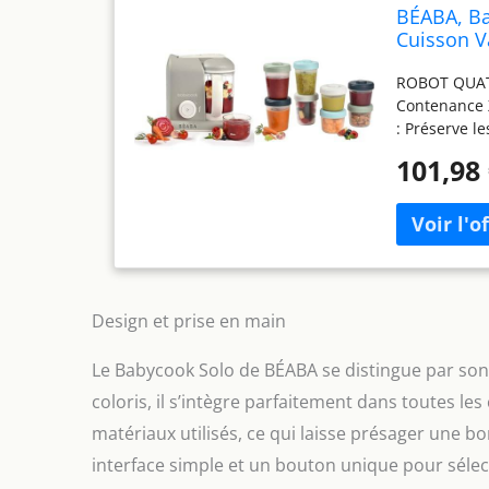
BÉABA, Ba
Cuisson Va
empilables
ROBOT QUATRE
Petits po
Contenance 
: Préserve l
CONTENANCE :
101,98
importantes 
nécessaire p
petits. SOLI
langer sans 
conserver au
être déconge
Babycook et
Design et prise en main
Le Babycook Solo de BÉABA se distingue par son
coloris, il s’intègre parfaitement dans toutes le
matériaux utilisés, ce qui laisse présager une bo
interface simple et un bouton unique pour sélec