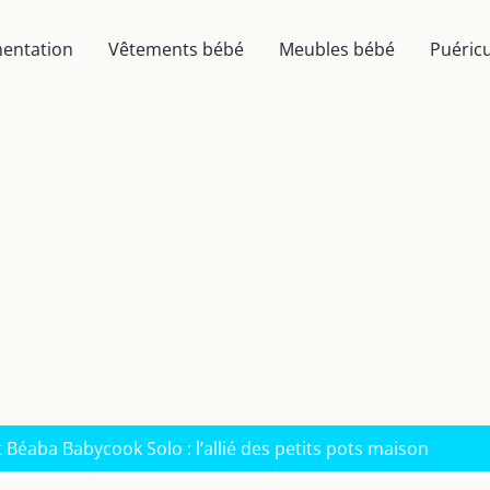
mentation
Vêtements bébé
Meubles bébé
Puéricu
 Béaba Babycook Solo : l’allié des petits pots maison