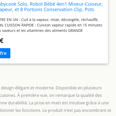
bycook Solo, Robot Bébé 4en1 Mixeur-Cuiseur,
peur, et 8 Portions Conservation Clip, Pots
 et emboîtables, Diversification alimentaire,
 EN UN : Cuit à la vapeur, mixe, décongèle, réchauffe,
ts bébé maison, graduation
XL CUISSON RAPIDE : Cuisson vapeur rapide en 15 minutes
es saveurs et les vitamines des aliments GRANDE
 Bol XL de 1 100 ml, idéal pour préparer des quantités
 €
en un tour de main SET DE 8 PORTIONS CLIPS : tout le
our démarrer la diversification alimentaire de vos tout-
DES ET HERMETIQUES : vous pouvez la glisser dans le sac à
risque de fuite GRANDE QUALITE : vous pouvez les
 réfrigérateur et au congélateur. Pratiques, elles peuvent
lées et réchauffées (sans couvercle) micro-ondes, dans un
 au bain-marie
 design élégant et moderne. Disponible en plusieurs
s cuisines. À première vue, on remarque la qualité des
nne durabilité. La prise en main est intuitive grâce à une
tionner les fonctions. Le produit n’est pas encombrant et