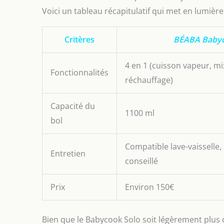
Voici un tableau récapitulatif qui met en lumière
Critères
BÉABA Babyc
4 en 1 (cuisson vapeur, m
Fonctionnalités
réchauffage)
Capacité du
1100 ml
bol
Compatible lave-vaisselle,
Entretien
conseillé
Prix
Environ 150€
Bien que le Babycook Solo soit légèrement plus 