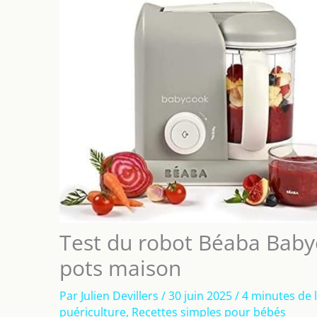
Test du robot Béaba Babyco
pots maison
Par
Julien Devillers
/
30 juin 2025
/
4 minutes de 
puériculture
,
Recettes simples pour bébés