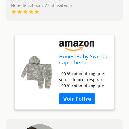
Note de 4.4 pour 77 utilisateurs
HonestBaby Sweat à
Capuche et
Pantalon de
100 % coton biologique :
survêtement
super doux et respirant,
Unisexe pour bébé -
100 % coton biologique
100% Coton
est parfait pour les peaux
Biologique - 2
délicates et sensibles.
pièces - pour Tout-
Sans pesticides
Petits, garçons et
synthétiques ni produits
Filles - Camo
chimiques. Certifié GOTS
Sandstorm - 7 Ans,
Les détails sont
Sandstorm Camo
importants : un design
(Lot de 2), 7