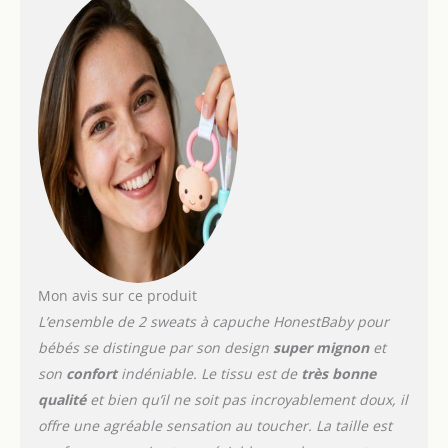
bien pensé dans un souci
de confort et de sécurité
Primé : Honest Baby
Clothing a reçu des
récompenses du
magazine des parents
Lavable en machine
Mon avis sur ce produit
L’ensemble de 2 sweats à capuche HonestBaby pour
bébés se distingue par son design
super mignon
et
son
confort
indéniable. Le tissu est de
très bonne
qualité
et bien qu’il ne soit pas incroyablement doux, il
offre une agréable sensation au toucher. La taille est