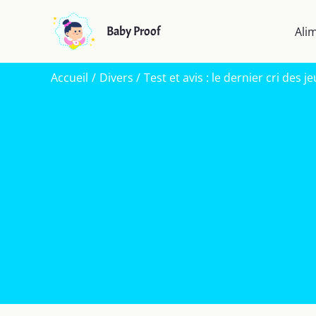
Aller
au
Baby Proof
Ali
contenu
Accueil
Divers
Test et avis : le dernier cri des