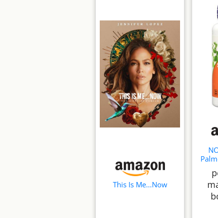
NO
Palme
Pum
p
320
ma
This Is Me...Now
b