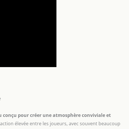
e
u conçu pour créer une atmosphère conviviale et
eraction élevée entre les joueurs, avec souvent beaucoup