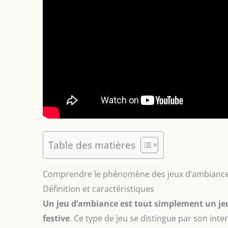
Table des matières
Comprendre le phénomène des jeux d’ambianc
Définition et caractéristiques
Un jeu d’ambiance est tout simplement un je
festive
. Ce type de jeu se distingue par son int