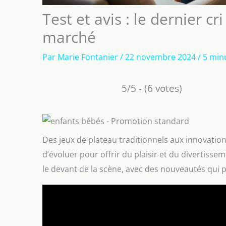
Test et avis : le dernier c
marché
Par
Marie Fontanier
/
22 novembre 2024
/
5 min
5/5 - (6 votes)
Des jeux de plateau traditionnels aux innovatio
d’évoluer pour offrir du plaisir et du divertisse
le devant de la scène, avec des nouveautés qui