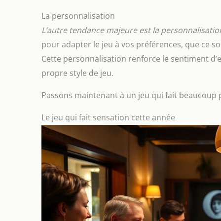
La personnalisation
L’autre tendance majeure est la personnalisatio
pour adapter le jeu à vos préférences, que ce s
Cette personnalisation renforce le sentiment 
propre style de jeu.
Passons maintenant à un jeu qui fait beaucoup p
Le jeu qui fait sensation cette année