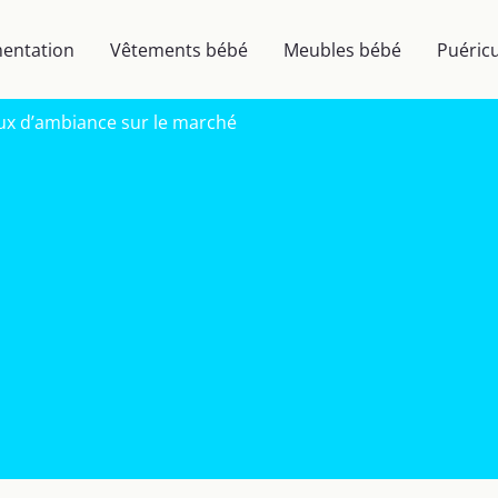
mentation
Vêtements bébé
Meubles bébé
Puéricu
 jeux d’ambiance sur le marché