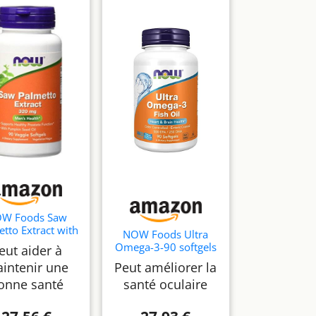
W Foods Saw
tto Extract with
NOW Foods Ultra
pkin Seed Oil,
Omega-3-90 softgels
eut aider à
mg - 90 veggie
intenir une
Peut améliorer la
softgels
onne santé
santé oculaire