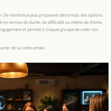
n
. De nombreux jeux proposent désormais des options
oit en termes de durée, de difficulté ou même de thème.
d’engagement et permet à chaque groupe de créer son
arler de lui cette année.