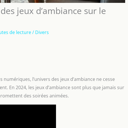
ri des jeux d’ambiance sur le
utes de lecture
/
Divers
ns numériques, l’univers des jeux d’ambiance ne cesse
ment. En 2024, les jeux d’ambiance sont plus que jamais sur
 promettent des soirées animées.