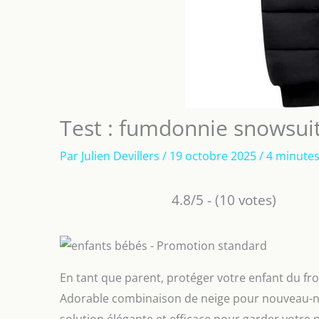
Test : fumdonnie snowsuit
Par
Julien Devillers
/
19 octobre 2025
/
4 minutes
4.8/5 - (10 votes)
En tant que parent, protéger votre enfant du fro
Adorable combinaison de neige pour nouveau-né, 