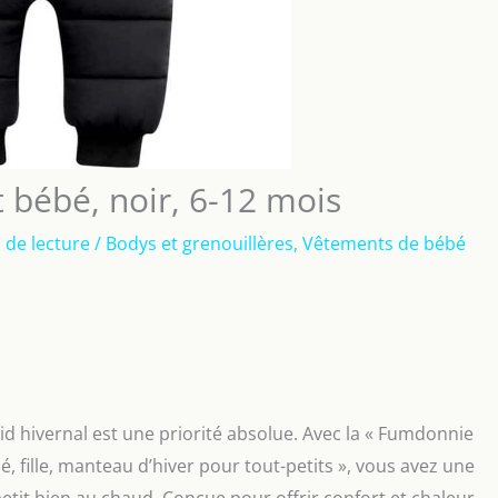
 bébé, noir, 6-12 mois
 de lecture
/
Bodys et grenouillères
,
Vêtements de bébé
id hivernal est une priorité absolue. Avec la « Fumdonnie
fille, manteau d’hiver pour tout-petits », vous avez une