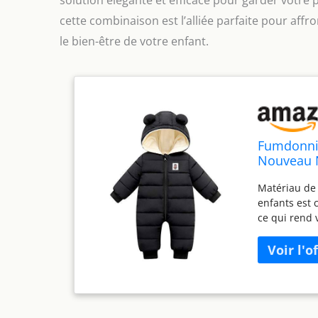
solution élégante et efficace pour garder votre 
cette combinaison est l’alliée parfaite pour affro
le bien-être de votre enfant.
Fumdonni
Nouveau N
mois
Matériau de 
enfants est 
ce qui rend 
combinaisons
imperméable
pour enfants
cas de pluie
animés : cet
sera le moye