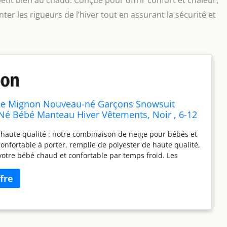
petit bien au chaud. Conçue pour offrir confort et chaleur,
nter les rigueurs de l’hiver tout en assurant la sécurité et
e Mignon Nouveau-né Garçons Snowsuit
é Bébé Manteau Hiver Vêtements, Noir , 6-12
haute qualité : notre combinaison de neige pour bébés et
confortable à porter, remplie de polyester de haute qualité,
votre bébé chaud et confortable par temps froid. Les
 de neige pour bébés et filles sont fabriquées en tissu
 et coupe-vent de haute qualité, la combinaison chaude
 peut efficacement empêcher votre bébé de se mouiller en
 soudaine ou de neige. Design tendance des dessins
te belle combinaison à capuche avec ours de dessin animé
n idéal pour habiller votre bébé. Cette combinaison d'hiver