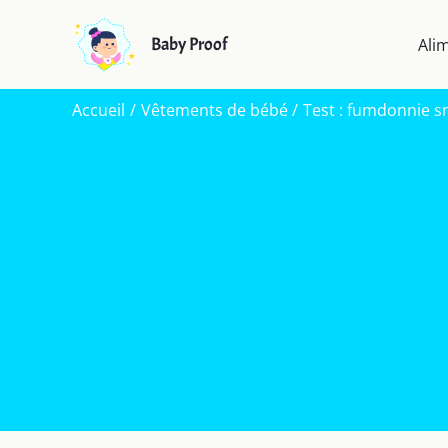
Aller
au
Baby Proof
Ali
contenu
Accueil
Vêtements de bébé
Test : fumdonnie s