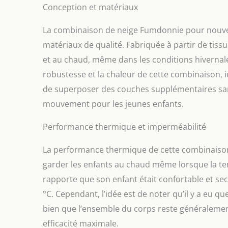
pour enfants
Conception et matériaux
formelles tel
Cadeau parfa
La combinaison de neige Fumdonnie pour nouvea
Taille : cett
matériaux de qualité. Fabriquée à partir de tiss
9-12 mois, 12
tailles sur l
et au chaud, même dans les conditions hivernales
fermeture à 
robustesse et la chaleur de cette combinaison, 
enfants est f
de superposer des couches supplémentaires sa
nous vous r
température.
mouvement pour les jeunes enfants.
les coupes s
pour enfants
Performance thermique et imperméabilité
La performance thermique de cette combinaison 
garder les enfants au chaud même lorsque la te
rapporte que son enfant était confortable et sec
°C. Cependant, l’idée est de noter qu’il y a eu 
bien que l’ensemble du corps reste généralement
efficacité maximale.