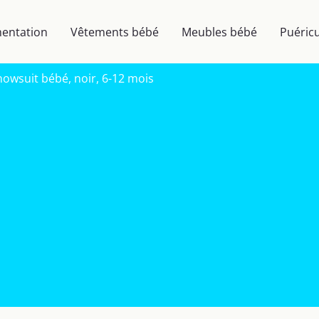
mentation
Vêtements bébé
Meubles bébé
Puéricu
nowsuit bébé, noir, 6-12 mois