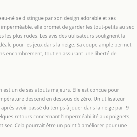
 et filles est adaptée pour les occasions décontractées et
les que l'anniversaire, la fête prénatale, la séance photo.
it pour Noël, Halloween, Thanksgiving, fêtes et vacances.
u-né se distingue par son design adorable et ses
e combinaison de neige pour enfant a 4 tailles (0-3-6 mois, 6-
u imperméable, elle promet de garder les tout-petits au sec
-18 mois, 18-24 mois). Veuillez vérifier le tableau des
a dernière image avant l'achat. Facile à porter : avec
 les plus rudes. Les avis des utilisateurs soulignent la
glissière à l'avant, cette combinaison d'hiver chaude pour
idéale pour les jeux dans la neige. Sa coupe ample permet
acile à mettre et à enlever. La qualité rencontre la valeur :
ns encombrement, tout en assurant une liberté de
ecommandons de le laver à la main ou en machine à basse
 La combinaison de neige d'hiver pour bébé est exquise et
ont modérées pour créer une combinaison de neige d'hiver
.
est un de ses atouts majeurs. Elle est conçue pour
mpérature descend en dessous de zéro. Un utilisateur
 après avoir passé du temps à jouer dans la neige par -9
quelques retours concernant l’imperméabilité aux poignets,
 sec. Cela pourrait être un point à améliorer pour une