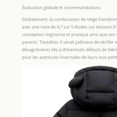
Évaluation globale et recommandations
Globalement, la combinaison de neige Fumdonnie
avec une note de 4,7 sur 5 étoiles sur Amazon.fr.
conception mignonne et pratique ainsi que son p
parents. Toutefois, il serait judicieux de vérifie
désagréments liés à d’éventuels défauts de fabr
pour les aventures hivernales de leurs tout-petit