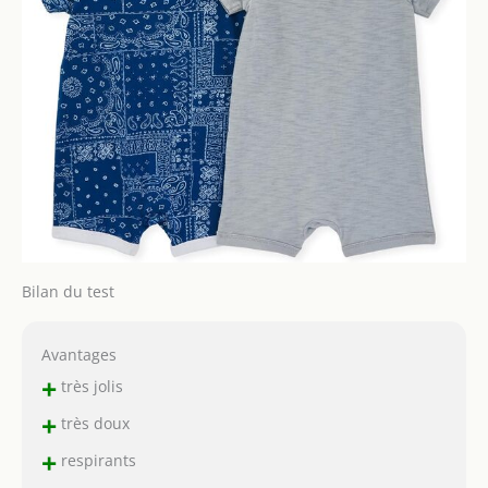
Bilan du test
Avantages
+
très jolis
+
très doux
+
respirants