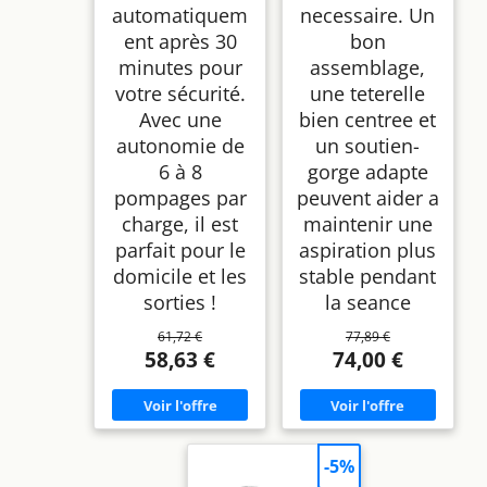
automatiquem
necessaire. Un
ent après 30
bon
minutes pour
assemblage,
votre sécurité.
une teterelle
Avec une
bien centree et
autonomie de
un soutien-
6 à 8
gorge adapte
pompages par
peuvent aider a
charge, il est
maintenir une
parfait pour le
aspiration plus
domicile et les
stable pendant
sorties !
la seance
61,72 €
77,89 €
58,63 €
74,00 €
-5%