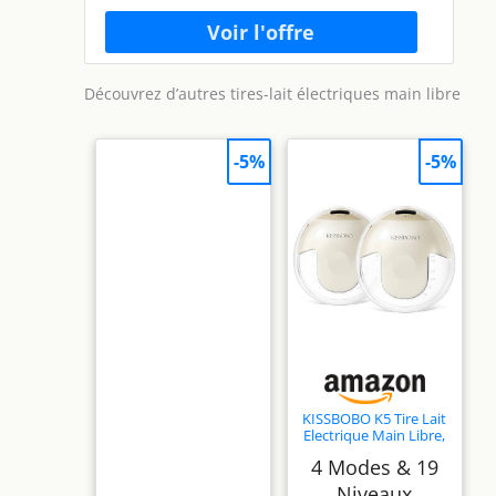
Découvrez d’autres tires-lait électriques main libre
-5%
-5%
KISSBOBO K5 Tire Lait
Electrique Main Libre,
4 Modes 19 Niveaux,
4 Modes & 19
Succion Reglable
280mmHg, Pompe
Niveaux