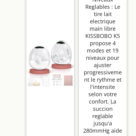
Portable
Reglables : Le
Rechargeable Faible
Bruit(Crème/2PCS)
tire lait
electrique
main libre
KISSBOBO K5
propose 4
modes et 19
niveaux pour
ajuster
progressiveme
nt le rythme et
l'intensite
selon votre
confort. La
succion
reglable
jusqu'a
280mmHg aide