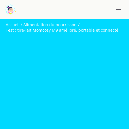
Aller
R
au
e
contenu
c
Accueil
Alimentation du nourrisson
h
Test : tire-lait Momcozy M9 amélioré, portable et connecté
e
r
c
h
e
r