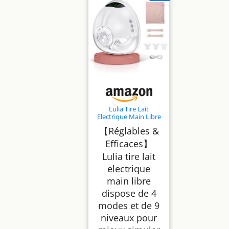
Lulia Tire Lait
Electrique Main Libre
LU05, 4 Modes 9
【Réglables &
Niveaux, 350mmHg
Forte Aspiration,
Efficaces】
Komfortabler &
Portable, Sans BPA,
Lulia tire lait
avec Bride de
electrique
17/19/21/24 mm (1
Paquet-Blanc)
main libre
dispose de 4
modes et de 9
niveaux pour