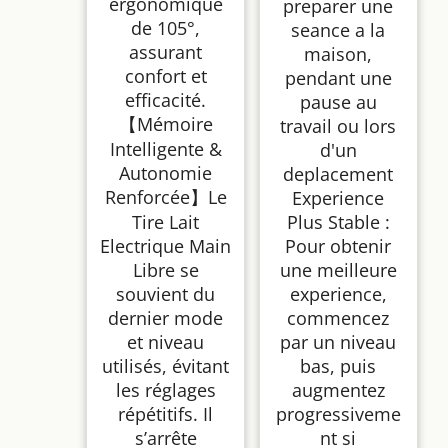
ergonomique
preparer une
de 105°,
seance a la
assurant
maison,
confort et
pendant une
efficacité.
pause au
【Mémoire
travail ou lors
Intelligente &
d'un
Autonomie
deplacement
Renforcée】Le
Experience
Tire Lait
Plus Stable :
Electrique Main
Pour obtenir
Libre se
une meilleure
souvient du
experience,
dernier mode
commencez
et niveau
par un niveau
utilisés, évitant
bas, puis
les réglages
augmentez
répétitifs. Il
progressiveme
s’arrête
nt si