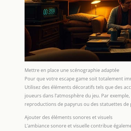
Mettre en place une scénographie adaptée
Pour que votre escape game soit totalement imm
Utilisez des éléments décoratifs tels que des ac
joueurs dans l’atmosphère du jeu. Par exemple,
reproductions de papyrus ou des statuettes de
Ajouter des éléments sonores et visuels
L’ambiance sonore et visuelle contribue égalem