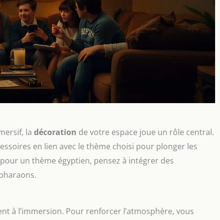
ersif, la
décoration
de votre espace joue un rôle central.
cessoires en lien avec le thème choisi pour plonger les
 pour un thème égyptien, pensez à intégrer des
 pharaons.
ent à l’immersion. Pour renforcer l’atmosphère, vous