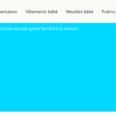
mentation
Vêtements bébé
Meubles bébé
Puéricu
ochain escape game familial à la maison