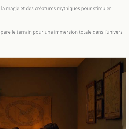
 la magie et des créatures mythiques pour stimuler
épare le terrain pour une immersion totale dans l’univers