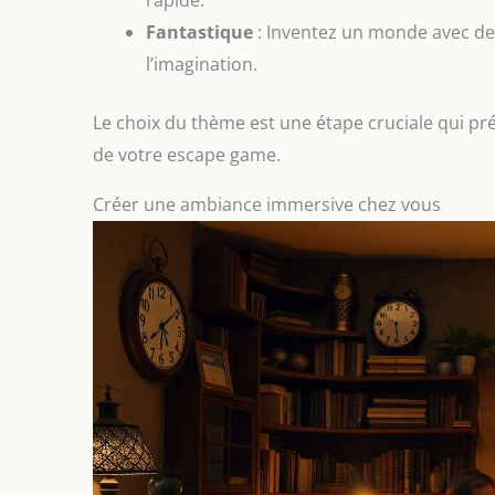
Fantastique
: Inventez un monde avec de
l’imagination.
Le choix du thème est une étape cruciale qui pr
de votre escape game.
Créer une ambiance immersive chez vous