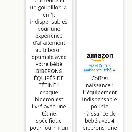
une tétine et
un goupillon 2-
en-1,
indispensables
pour une
expérience
d'allaitement
au biberon
optimale avec
votre bébé
MAM Coffret
Naissance Bébé, 4
BIBERONS
Biberons Easy Start+1
ÉQUIPÉS DE
Coffret
Sucette+1 Boîte
doseuse
TÉTINE :
naissance :
chaque
L'équipement
biberon est
indispensable
livré avec une
pour la
tétine
naissance de
spécifique
bébé avec 4
pour fournir un
biberons, une