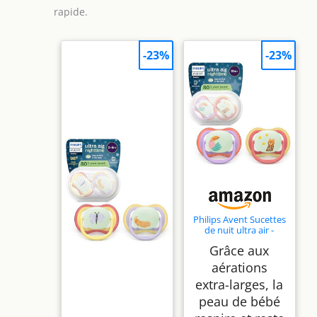
rapide.
-23%
-23%
Philips Avent Sucettes
de nuit ultra air -
Tétines
Grâce aux
orthodontiques, pour
bébés de 18 mois et
aérations
plus,
extra-larges, la
phosphorescentes,
en silicone ultra-
peau de bébé
ferme d'origine
végétale, sans BPA,