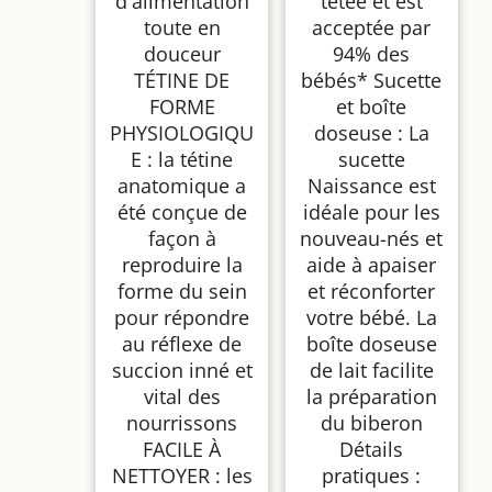
d'alimentation
tétée et est
toute en
acceptée par
douceur
94% des
TÉTINE DE
bébés* Sucette
FORME
et boîte
PHYSIOLOGIQU
doseuse : La
E : la tétine
sucette
anatomique a
Naissance est
été conçue de
idéale pour les
façon à
nouveau-nés et
reproduire la
aide à apaiser
forme du sein
et réconforter
pour répondre
votre bébé. La
au réflexe de
boîte doseuse
succion inné et
de lait facilite
vital des
la préparation
nourrissons
du biberon
FACILE À
Détails
NETTOYER : les
pratiques :