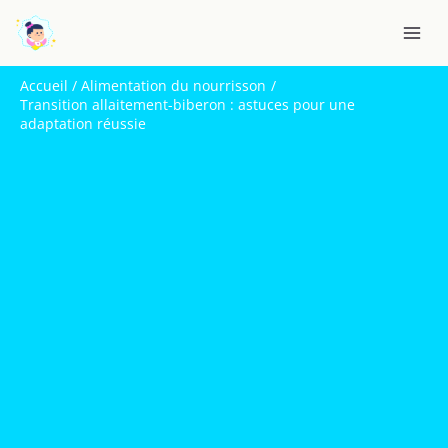
Aller
R
au
e
contenu
c
Accueil
Alimentation du nourrisson
h
Transition allaitement-biberon : astuces pour une
adaptation réussie
e
r
c
h
e
r