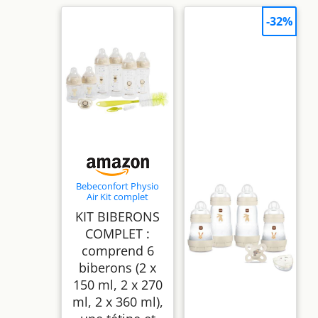
-32%
Bebeconfort Physio
Air Kit complet
biberons, Essentiels
KIT BIBERONS
alimentation au
biberon, 0 mois+, 6
COMPLET :
biberons, tétine et
comprend 6
goupillon 2-en-1,
tétine de forme
biberons (2 x
physiologique, design
anti-coliques
150 ml, 2 x 270
ml, 2 x 360 ml),