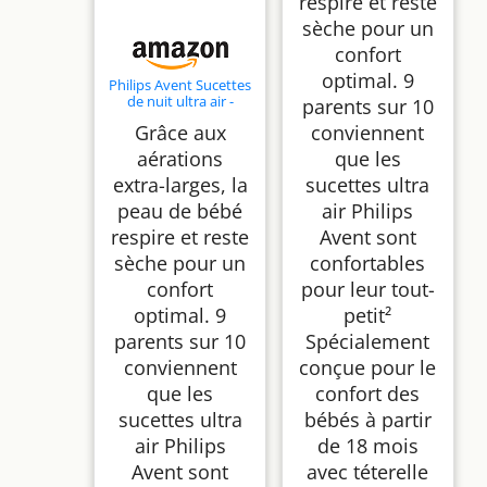
respire et reste
lot de 2, SCF376/33
sèche pour un
confort
optimal. 9
Philips Avent Sucettes
de nuit ultra air -
parents sur 10
Tétines
Grâce aux
conviennent
orthodontiques, pour
bébés de 0 à 6 mois,
aérations
que les
phosphorescentes,
extra-larges, la
sucettes ultra
en silicone souple
d'origine végétale,
peau de bébé
air Philips
sans BPA, lot de 2,
SCF376/25
respire et reste
Avent sont
sèche pour un
confortables
confort
pour leur tout-
optimal. 9
petit²
parents sur 10
Spécialement
conviennent
conçue pour le
que les
confort des
sucettes ultra
bébés à partir
air Philips
de 18 mois
Avent sont
avec téterelle