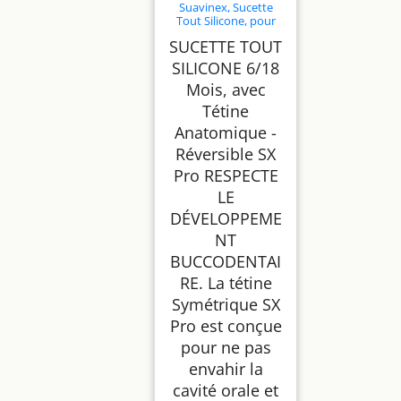
Suavinex, Sucette
Tout Silicone, pour
Bébé 6/18 Mois,
SUCETTE TOUT
Sucette avec Tétine
Symétrique SX Pro,
SILICONE 6/18
Réversible, Super
Mois, avec
Douce et Souple,
Idéal pour Dormir.
Tétine
Colour Essence, Vert
Anatomique -
Réversible SX
Pro RESPECTE
LE
DÉVELOPPEME
NT
BUCCODENTAI
RE. La tétine
Symétrique SX
Pro est conçue
pour ne pas
envahir la
cavité orale et