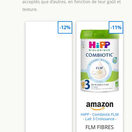
acceptés que d’autres, en fonction de leur goût et
texture.
-12%
-11%
HiPP - Combiotic FLM
- Lait 3 Croissance -
Boîte - 800g -
FLM FIBRES
BIOLOGIQUE