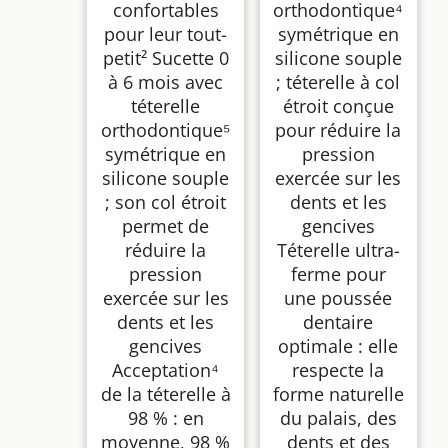
confortables
orthodontique⁴
pour leur tout-
symétrique en
petit² Sucette 0
silicone souple
à 6 mois avec
; téterelle à col
téterelle
étroit conçue
orthodontique⁵
pour réduire la
symétrique en
pression
silicone souple
exercée sur les
; son col étroit
dents et les
permet de
gencives
réduire la
Téterelle ultra-
pression
ferme pour
exercée sur les
une poussée
dents et les
dentaire
gencives
optimale : elle
Acceptation⁴
respecte la
de la téterelle à
forme naturelle
98 % : en
du palais, des
moyenne, 98 %
dents et des