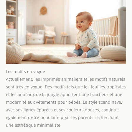
15 options, dont la fonction
bruit blanc bebe, elle surpasse
une simple boite a musique
bebe. Quand il pleut, le "bruit
de vagues" couvre le tonnerre.
La "pluie fine" la réconforte
comme un câlin. Cette
veilleuse bruit blanc bebe offre
des sons variés, de la musique
enfant douce aux sons de la
nature, avec une qualité HIFI
incroyable. C'est l'accessoire de
puericulture bébé naissance
indispensable. 【315 modes
d’éclairage pour la déco
chambre bebe】 Grâce à 15
Les motifs en vogue
thèmes, 7 couleurs et 3
niveaux de luminosité, ce
Actuellement, les imprimés animaliers et les motifs naturels
projecteur bebe offre 315
combinaisons. C'est la lampe
sont très en vogue. Des motifs tels que les feuilles tropicales
de chevet enfant ultime pour
et les animaux de la jungle apportent une fraîcheur et une
la decoration chambre fille. La
"lumière jaune chaude" crée
modernité aux vêtements pour bébés. Le style scandinave,
une ambiance de feu de camp ;
la "lumière bleue nocturne"
avec ses lignes épurées et ses couleurs douces, continue
plonge la chambre bebe
complete dans une mer
également d’être populaire pour les parents recherchant
d’étoiles. Les couleurs
une esthétique minimaliste.
transforment la pièce en un
palais de cristal, une lumiere