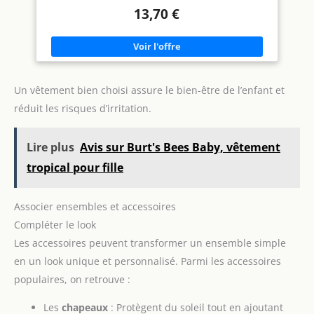
polyvalent, parfait à superposer ou à porter seul DÉTAILS :
utilisé】: Le chapeau de coton
13,70 €
Boutons-pression à l’entrejambe, épaules extensibles,
turban convient
coutures renforcées et conception sans étiquette pour le
particulièrement pour que les
confort
bébés participent aux activités
de plein air, aux bains, à la fête
d'anniversaire, à la journée
des enfants, à la visite de
grands-parents, à des photos
Un vêtement bien choisi assure le bien-être de l’enfant et
de famille, à des photos de
famille, à des fêtes
réduit les risques d’irritation.
d'Halloween et à des
célébrations de Noël. Ils
peuvent également faire partie
des vêtements quotidiens,
Lire plus
Avis sur Burt's Bees Baby, vêtement
ajoutant un mignon à la
tropical pour fille
journée du bébé.
Associer ensembles et accessoires
Compléter le look
Les accessoires peuvent transformer un ensemble simple
en un look unique et personnalisé. Parmi les accessoires
populaires, on retrouve :
Les
chapeaux
: Protègent du soleil tout en ajoutant