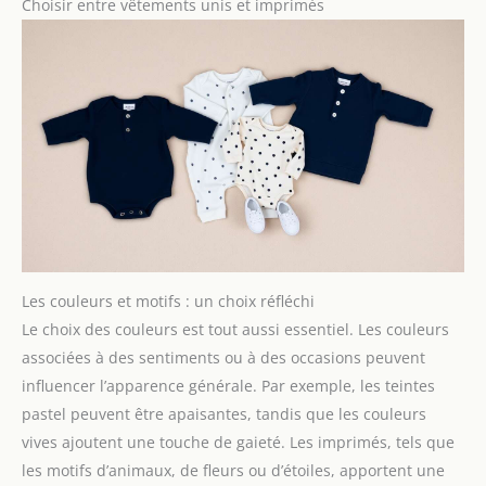
Choisir entre vêtements unis et imprimés
Les couleurs et motifs : un choix réfléchi
Le choix des couleurs est tout aussi essentiel. Les couleurs
associées à des sentiments ou à des occasions peuvent
influencer l’apparence générale. Par exemple, les teintes
pastel peuvent être apaisantes, tandis que les couleurs
vives ajoutent une touche de gaieté. Les imprimés, tels que
les motifs d’animaux, de fleurs ou d’étoiles, apportent une