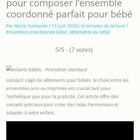
pour composer l’ensemble
coordonné parfait pour bébé
Par
Marie Fontanier
/
11 juin 2025
/
4 minutes de lecture
/
Ensembles coordonnés bébé
,
Vêtements de bébé
5/5 - (7 votes)
Lorsqu’il s’agit de vêtements pour bébés, le choix entre les
ensembles unis ou imprimés est crucial tant pour
l’esthétique que pour la praticité. Cet article offre des
conseils précieux pour créer des looks harmonieux et
adaptés à votre enfant.