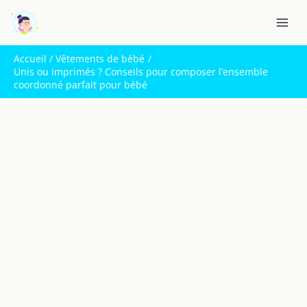
Aller
R
au
e
contenu
c
Accueil
Vêtements de bébé
h
Unis ou imprimés ? Conseils pour composer l’ensemble
coordonné parfait pour bébé
e
r
c
h
e
r