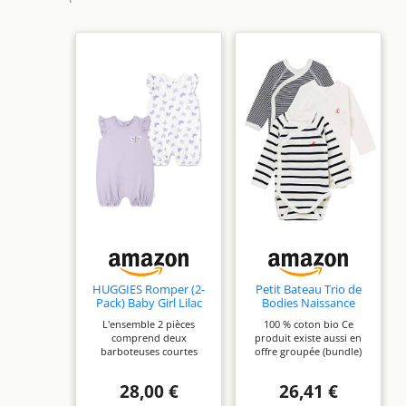
HUGGIES Romper (2-
Petit Bateau Trio de
Pack) Baby Girl Lilac
Bodies Naissance
Manches Longues
L'ensemble 2 pièces
100 % coton bio Ce
Bébé 6 Mois
comprend deux
produit existe aussi en
barboteuses courtes
offre groupée (bundle)
pour un port facile au
avec couches Pampers
quotidien Fabriqué en
(91 couches + 10 lingettes
28,00 €
26,41 €
jersey de coton bio doux
Aqua Harmonie) idéal
et respirant Doux pour la
pour un cadeau