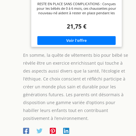
chaussettes douces et confortables pour
RESTE EN PLACE SANS COMPLICATIONS : Conçues
nourrisson, chaussettes délicates pour
pour les bébés de 0 à 6 mois, ces chaussettes pour
nouveau-né pour garçons et filles, usage
nouveau-né aident à rester en place pendant les
siestes, les promenades en poussette, les
changements de couches et les mouvements
21,75 €
quotidiens. L'élasticité douce offre un ajustement
doux et sûr sans sensation de serrage. MÉLANGE
DE COTON BIOLOGIQUE DOUX : Fabriquées avec
un mélange de coton biologique doux, ces
chaussettes pour bébé sont respirantes,
confortables et douces pour la peau délicate.
Certifiées Oeko-Tex Standard 100, elles offrent un
En somme, la quête de vêtements bio pour bébé se
confort quotidien fiable. 𝟭𝟮 𝗣𝗔𝗜𝗥𝗘𝗦 𝗣𝗢𝗨𝗥 𝗟𝗘𝗦
révèle être un exercice enrichissant qui touche à
𝗖𝗛𝗔𝗡𝗚𝗘𝗠𝗘𝗡𝗧𝗦 𝗤𝗨𝗢𝗧𝗜𝗗𝗜𝗘𝗡𝗦 : Ce lot de 12
paires permet de garder les chaussettes propres
des aspects aussi divers que la santé, l’écologie et
pour bébé prêtes pour les changements de tenue,
les sacs à langer et les remplacements de tous les
l’éthique. Ce choix conscient et réfléchi participe à
jours. Un set pratique qui aide à simplifier les
créer un monde plus sain et durable pour les
routines quotidiennes des nouveau-nés. RÉSISTANT
APRÈS LAVE : Conçues pour un usage quotidien, ces
générations futures. Les parents ont désormais à
chaussettes pour nouveau-né offrent un équilibre
entre douceur, élasticité et durabilité grâce à une
disposition une gamme variée d’options pour
utilisation et un lavage fréquents. Un
incontournable fiable pour les petites garde-robes
habiller leurs enfants tout en contribuant
quotidiennes. 𝗨𝗡 𝗖𝗔𝗗𝗘𝗔𝗨 𝗨𝗧𝗜𝗟𝗘 𝗣𝗢𝗨𝗥 𝗕𝗔𝗕𝗬
positivement à l’environnement.
𝗦𝗛𝗢𝗪𝗘𝗥 Douces, pratiques et faciles à assortir
avec les tenues de tous les jours, ces chaussettes
pour bébé sont un choix intelligent pour les baby
showers, les listes de naissance et les coffrets
cadeaux indispensables pour bébé. Un cadeau