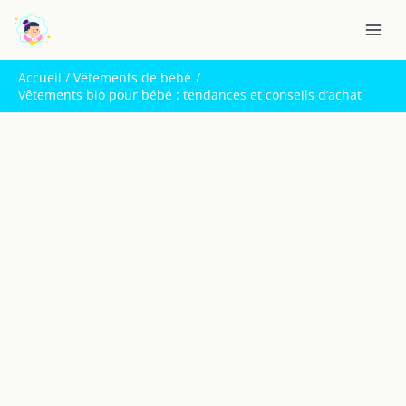
Aller
R
au
e
contenu
c
Accueil
Vêtements de bébé
h
Vêtements bio pour bébé : tendances et conseils d’achat
e
r
c
h
e
r