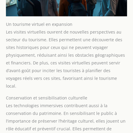
Un tourisme virtuel en expansion
Les visites virtuelles ouvrent de nouvelles perspectives au
secteur du tourisme. Elles permettent une découverte des
sites historiques pour ceux qui ne peuvent voyager
physiquement, réduisant ainsi les obstacles géographiques
et financiers. De plus, ces visites virtuelles peuvent servir
d’avant-goût pour inciter les touristes à planifier des
voyages réels vers ces sites, favorisant ainsi le tourisme
local.
Conservation et sensibilisation culturelle
Les technologies immersives contribuent aussi à la
conservation du patrimoine. En sensibilisant le public à
l’importance de préserver l’héritage culturel, elles jouent un
rôle éducatif et préventif crucial. Elles permettent de