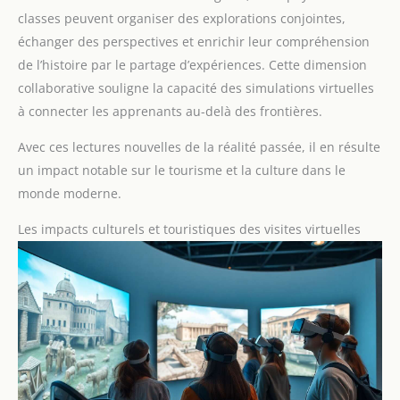
classes peuvent organiser des explorations conjointes,
échanger des perspectives et enrichir leur compréhension
de l’histoire par le partage d’expériences. Cette dimension
collaborative souligne la capacité des simulations virtuelles
à connecter les apprenants au-delà des frontières.
Avec ces lectures nouvelles de la réalité passée, il en résulte
un impact notable sur le tourisme et la culture dans le
monde moderne.
Les impacts culturels et touristiques des visites virtuelles