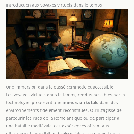
Introduction aux voyages virtuels dans le temps
Une immersion dans le passé commode et accessible
Les voyages virtuels dans le temps, rendus possibles par la
technologie, proposent une
immersion totale
dans des
environnements fidèlement reconstitués. Qu’il s’agisse de
parcourir les rues de la Rome antique ou de participer à
une bataille médiévale, ces expériences offrent aux
utilisateurs la possibilité de vivre l’histoire comme jamais