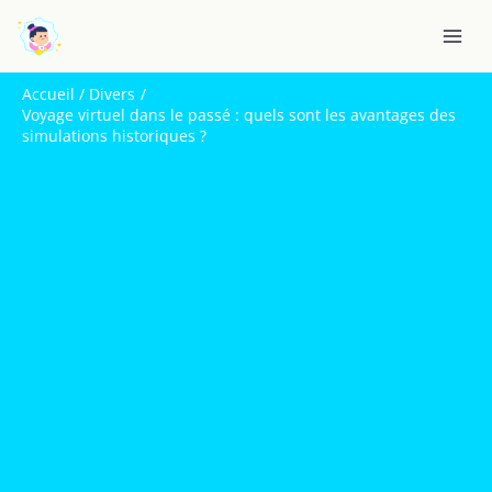
Aller
R
au
e
contenu
c
Accueil
Divers
h
Voyage virtuel dans le passé : quels sont les avantages des
simulations historiques ?
e
r
c
h
e
r