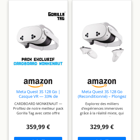
Meta Quest 3S 128 Go |
Meta Quest 3S 128 Go
Casque VR — 33% de
(Reconditionné) – Plongez
mémoire en Plus — 2 x
dans la réalité Mixte – Un
CARDBOARD MONKENAUT —
Explorez des milliers
Plus de Performance
Appareil Incroyable. À Un
Profitez de notre meilleur pack
d’expériences immersives
Graphique — Réalité
Prix Incroyable. – Casque
Gorilla Tag avec cette offre
grâce à la réalité mixte, qui
virtuelle sans Fil — Pack
Tout-en-Un
exclusive Amazon. Achetez le
vous permet d’intégrer des
Gorilla Tag Cardboard
Meta Quest 3S pour obtenir
objets numériques à votre
Monkenaut — Exclusivité
359,99 €
329,99 €
des articles exclusifs, dont le
espace physique, ou plongez
Amazon
Gorilla Space Program Suit
en immersion totale avec la
and Helmet, ainsi que 2 000
VR. Transformez n’importe