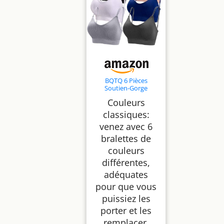
BQTQ 6 Pièces
Soutien-Gorge
Camisole Bralette
Couleurs
pour Femme,
XXL(Gris foncé)
classiques:
venez avec 6
bralettes de
couleurs
différentes,
adéquates
pour que vous
puissiez les
porter et les
remplacer,