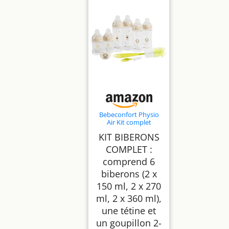
Bebeconfort Physio
Air Kit complet
biberons, Essentiels
KIT BIBERONS
alimentation au
biberon, 0 mois+, 6
COMPLET :
biberons, tétine et
comprend 6
goupillon 2-en-1,
tétine de forme
biberons (2 x
physiologique, design
anti-coliques
150 ml, 2 x 270
ml, 2 x 360 ml),
une tétine et
un goupillon 2-