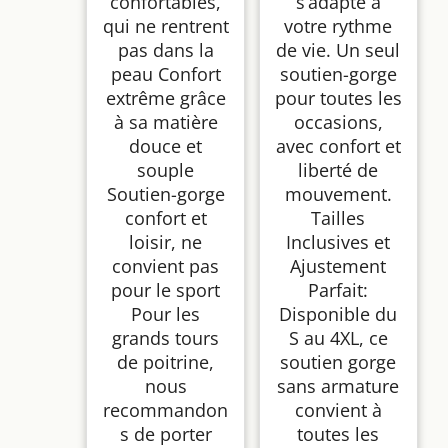
confortables,
s’adapte à
rembourré de Tous
Les Jours (G_SWH)(XL)
qui ne rentrent
votre rythme
pas dans la
de vie. Un seul
peau Confort
soutien-gorge
extrême grâce
pour toutes les
à sa matière
occasions,
douce et
avec confort et
souple
liberté de
Soutien-gorge
mouvement.
confort et
Tailles
loisir, ne
Inclusives et
convient pas
Ajustement
pour le sport
Parfait:
Pour les
Disponible du
grands tours
S au 4XL, ce
de poitrine,
soutien gorge
nous
sans armature
recommandon
convient à
s de porter
toutes les