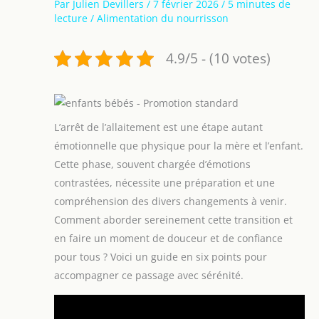
Par
Julien Devillers
/
7 février 2026
/
5 minutes de
lecture
/
Alimentation du nourrisson
4.9/5 - (10 votes)
L’arrêt de l’allaitement est une étape autant
émotionnelle que physique pour la mère et l’enfant.
Cette phase, souvent chargée d’émotions
contrastées, nécessite une préparation et une
compréhension des divers changements à venir.
Comment aborder sereinement cette transition et
en faire un moment de douceur et de confiance
pour tous ? Voici un guide en six points pour
accompagner ce passage avec sérénité.