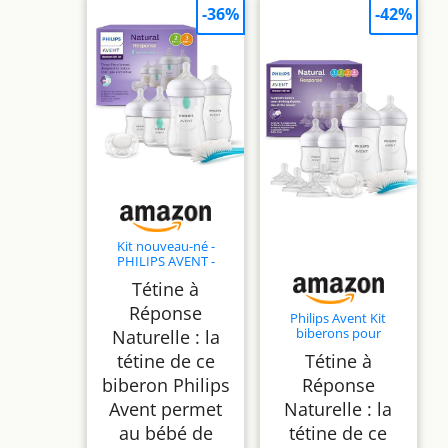
-36%
-42%
Kit nouveau-né -
PHILIPS AVENT -
Natural 3.0 AirFree - 2
Tétine à
Biberons 125ml + 2
Biberons 260ml +
Réponse
Philips Avent Kit
Sucettes Ultra Douce
biberons pour
Naturelle : la
0-6M
nouveau-né – 4
tétine de ce
Tétine à
biberons, 2 tétines,
sucette ultra-douce et
biberon Philips
Réponse
goupillon, pour les
Avent permet
Naturelle : la
bébés âgés de 0 à 12
mois (modèle
au bébé de
tétine de ce
SCD838/13)