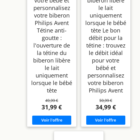
votre bébé et
biberon libère
personnalisez
le lait
votre biberon
uniquement
Philips Avent
lorsque le bébé
Tétine anti-
tète Le bon
goutte :
débit pour la
l'ouverture de
tétine : trouvez
la tétine du
le débit idéal
biberon libère
pour votre
le lait
bébé et
uniquement
personnalisez
lorsque le bébé
votre biberon
tète
Philips Avent
49,99 €
59,99 €
31,99 €
34,99 €