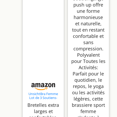
push up offre
une forme
harmonieuse
et naturelle,
tout en restant
confortable et
sans
compression.
Polyvalent
pour Toutes les
Activités:
Parfait pour le
quotidien, le
repos, le yoga
ou les activités
UnsichtBra Femme
Lot de 3 Soutiens-
légères, cette
Gorge sans
Bretelles extra
brassiere sport
Armatures, Coutures
et Crochets | Confort
larges et
femme
Soutien Gorge