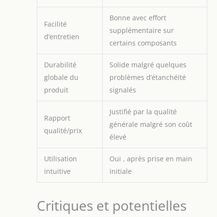
tenant compte de son
impact
Bonne avec effort
Facilité
environnemental, il
supplémentaire sur
d’entretien
utilise 50% moins d'eau
certains composants
et d'énergie que
d'autres appareils
Durabilité
Solide malgré quelques
similaires, et réduit son
globale du
problèmes d’étanchéité
empreinte carbone de
48% par rapport au
produit
signalés
Babycook Solo UN
ROBOT POUR TOUTE LA
Justifié par la qualité
Rapport
FAMILLE : Un
générale malgré son coût
compagnon culinaire
qualité/prix
élevé
qui s'adapte à toutes
les étapes de
Utilisation
Oui , après prise en main
l'alimentation de bébé
et qui peut également
intuitive
initiale
être utilisé pour toute la
famille, idéal batch
cooking, favorisant des
Critiques et potentielles
repas partagés et