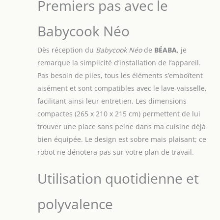
Premiers pas avec le
alimentaire, il mixe
mouline et hache pour
Babycook Néo
proposer différentes
textures adaptées selon
l'âge de bébé
Dès réception du
Babycook Néo
de
BÉABA
, je
FABRICATION
remarque la simplicité d’installation de l’appareil.
FRANCAISE : Chez
Pas besoin de piles, tous les éléments s’emboîtent
Béaba, nous tenons au
aisément et sont compatibles avec le lave-vaisselle,
Made in France, notre
Babycook Néo est ainsi
facilitant ainsi leur entretien. Les dimensions
pensé dans l’Ain et
compactes (265 x 210 x 215 cm) permettent de lui
produit en Côte-d’Or, sa
trouver une place sans peine dans ma cuisine déjà
lame vient de Sabatier
bien équipée. Le design est sobre mais plaisant; ce
Diamant dans le Puy-
de-Dôme GRANDE
robot ne dénotera pas sur votre plan de travail.
CONTENANCE : Une
grande capacité de
Utilisation quotidienne et
mixage pour préparer
en un cycle jusqu’à 5
polyvalence
portions de 120g,
adapté à toute la