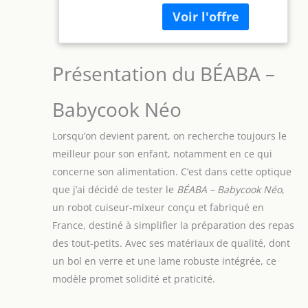
Cuisson Vapeur
gamme complète de
Douce Rapide,
fonctions pour
Bleu Nuit
répondre à tous les
besoins de bébé
Présentation du BÉABA –
CONSERVATION DES
NUTRIMENTS ET DES
SAVEURS : Préserve 40%
Babycook Néo
de nutriments des
aliments de plus grâce
Lorsqu’on devient parent, on recherche toujours le
à la cuisson douce à la
meilleur pour son enfant, notamment en ce qui
vapeur par rapport à la
concerne son alimentation. C’est dans cette optique
cuisson à l’eau,
préservant les saveurs
que j’ai décidé de tester le
BÉABA – Babycook Néo
,
et nutriments pour
un robot cuiseur-mixeur conçu et fabriqué en
l'enfant EVOLUTIF : Ce
France, destiné à simplifier la préparation des repas
robot multifonctions
des tout-petits. Avec ses matériaux de qualité, dont
s'adapte à chaque
phase de l'alimentation
un bol en verre et une lame robuste intégrée, ce
de bébé, de la
modèle promet solidité et praticité.
naissance à la
diversification