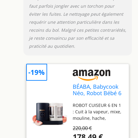
nécessitant pas de
faut parfois jongler avec un torchon pour
surveillance constante
éviter les fuites. Le nettoyage peut également
ÉCONOMIE ET RESPECT
requérir une attention particulière dans les
DE L'ENVIRONNEMENT :
En comparaison avec
recoins du bol. Malgré ces petites contrariétés,
les petits pots
je reste convaincu par son efficacité et sa
industriels, le Babycook
praticité au quotidien.
permet une transition
rapide vers une
alimentation saine tout
en préservant
-19%
l'écosystème, et il
amortit son coût en
BÉABA, Babycook
moins de deux mois
Néo, Robot Bébé 6
UNE QUALITÉ PREMIUM
en 1, Made in
ET DURABILITÉ
ROBOT CUISEUR 6 EN 1
France, Mixeur-
OPTIMALE : Matériaux
: Cuit à la vapeur, mixe,
Cuiseur, Bol en
de grande qualité avec
mouline, hache,
Verre et Cuve Inox,
Bol en Verre de 1250ml,
décongèle et réchauffe
Diversification
un Panier en Inox de
220,00 €
les aliments, stérilise et
alimentaire, Petits
1000ml, une Lame
178,49 €
chauffe les biberons