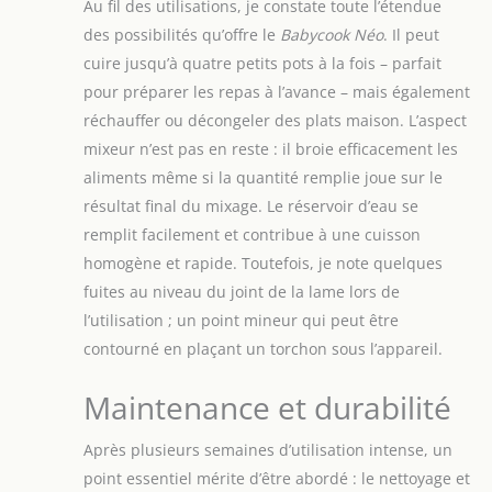
Au fil des utilisations, je constate toute l’étendue
famille et ne
nécessitant pas de
des possibilités qu’offre le
Babycook Néo
. Il peut
surveillance constante
cuire jusqu’à quatre petits pots à la fois – parfait
ÉCONOMIE ET RESPECT
pour préparer les repas à l’avance – mais également
DE L'ENVIRONNEMENT :
réchauffer ou décongeler des plats maison. L’aspect
En comparaison avec
les petits pots
mixeur n’est pas en reste : il broie efficacement les
industriels, le Babycook
aliments même si la quantité remplie joue sur le
permet une transition
résultat final du mixage. Le réservoir d’eau se
rapide vers une
remplit facilement et contribue à une cuisson
alimentation saine tout
en préservant
homogène et rapide. Toutefois, je note quelques
l'écosystème, et il
fuites au niveau du joint de la lame lors de
amortit son coût en
l’utilisation ; un point mineur qui peut être
moins de deux mois
contourné en plaçant un torchon sous l’appareil.
UNE QUALITÉ PREMIUM
ET DURABILITÉ
Maintenance et durabilité
OPTIMALE : Matériaux
de grande qualité avec
Bol en Verre de 1250ml,
Après plusieurs semaines d’utilisation intense, un
un Panier en Inox de
point essentiel mérite d’être abordé : le nettoyage et
1000ml, une Lame