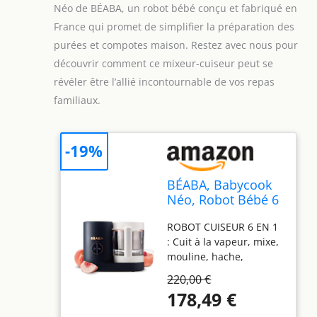
Néo de BÉABA, un robot bébé conçu et fabriqué en
France qui promet de simplifier la préparation des
purées et compotes maison. Restez avec nous pour
découvrir comment ce mixeur-cuiseur peut se
révéler être l’allié incontournable de vos repas
familiaux.
-19%
BÉABA, Babycook
Néo, Robot Bébé 6
en 1, Made in
ROBOT CUISEUR 6 EN 1
France, Mixeur-
: Cuit à la vapeur, mixe,
Cuiseur, Bol en
mouline, hache,
Verre et Cuve Inox,
décongèle et réchauffe
Diversification
220,00 €
les aliments, stérilise et
alimentaire, Petits
178,49 €
chauffe les biberons
pots bébé maison,
jusqu'à 150 mL; une