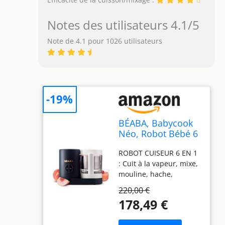
Notes des utilisateurs 4.1/5
Note de 4.1 pour 1026 utilisateurs
-19%
BÉABA, Babycook
Néo, Robot Bébé 6
en 1, Made in
ROBOT CUISEUR 6 EN 1
France, Mixeur-
: Cuit à la vapeur, mixe,
Cuiseur, Bol en
mouline, hache,
Verre et Cuve Inox,
décongèle et réchauffe
Diversification
220,00 €
les aliments, stérilise et
alimentaire, Petits
178,49 €
chauffe les biberons
pots bébé maison,
jusqu'à 150 mL; une
Cuisson Vapeur