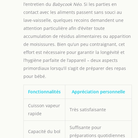
l’entretien du
Babycook Néo
. Si les parties en
Sabatier Diamant de
contact avec les aliments passent sans souci au
fabrication française, la
qualité des matériaux
lave-vaisselle, quelques recoins demandent une
assure des repas sains
attention particulière afin d’éviter toute
et qualitatifs SIMPLE
accumulation de résidus alimentaires ou apparition
D’UTILISATION ET
de moisissures. Bien qu’un peu contraignant, cet
D’ENTRETIEN : Un
bouton pour piloter
effort est nécessaire pour garantir la longévité et
toutes les fonctions,
l’hygiène parfaite de l’appareil – deux aspects
marquage clair des
primordiaux lorsqu’il s’agit de préparer des repas
niveaux d'eau, signal
pour bébé.
sonore lumineux de fin
de cuisson, seulement 3
pièces à nettoyer,
Fonctionnalités
Appréciation personnelle
poignée ergonomique
pour faciliter
Cuisson vapeur
Très satisfaisante
l'ouverture du bol et la
rapide
manipulation du panier
CONCEPTION
Suffisante pour
ÉCOLOGIQUE : Le
Capacité du bol
préparations quotidiennes
Babycook est conçu en