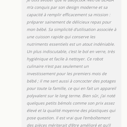
mouline et hache pour
m’a conquis par son design moderne et sa
proposer différentes
capacité à remplir efficacement sa mission :
textures adaptées selon
préparer sainement de délicieux repas pour
l'âge de bébé
FABRICATION
mon bébé. Sa simplicité d’utilisation associée à
FRANCAISE : Chez
une cuisson rapide qui conserve les
Béaba, nous tenons au
nutriments essentiels est un atout indéniable.
Made in France, notre
Un plus indiscutable, c’est le bol en verre, très
Babycook Néo est ainsi
pensé dans l’Ain et
hygiénique et facile à nettoyer. Ce robot
produit en Côte-d’Or, sa
culinaire n’est pas seulement un
lame vient de Sabatier
investissement pour les premiers mois de
Diamant dans le Puy-
bébé ; il me sert aussi à concocter des potages
de-Dôme GRANDE
pour toute la famille, ce qui en fait un appareil
CONTENANCE : Une
grande capacité de
polyvalent sur le long terme. Bien sûr, j’ai noté
mixage pour préparer
quelques petits bémols comme son prix assez
en un cycle jusqu’à 5
élevé et la qualité moyenne des plastiques qui
portions de 120g,
pose question. Il est vrai que l’emboîtement
adapté à toute la
famille et ne
des pièces mériterait d’être amélioré et qu’il