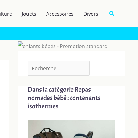
R
Recherche
lture
Jouets
Accessoires
Divers
e
c
h
e
r
c
h
e
Dans la catégorie Repas
r
nomades bébé : contenants
isothermes…