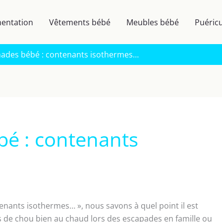
mentation
Vêtements bébé
Meubles bébé
Puéricu
ades bébé : contenants isothermes…
é : contenants
nants isothermes… », nous savons à quel point il est
ts de chou bien au chaud lors des escapades en famille ou