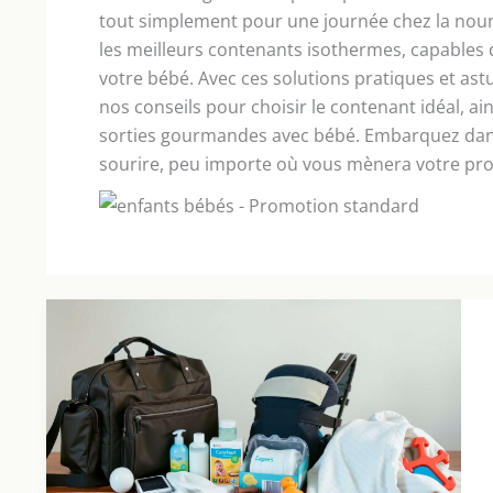
tout simplement pour une journée chez la nou
les meilleurs contenants isothermes, capables 
votre bébé. Avec ces solutions pratiques et astuc
nos conseils pour choisir le contenant idéal, a
sorties gourmandes avec bébé. Embarquez dans
sourire, peu importe où vous mènera votre proc