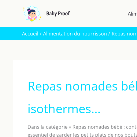
Aller
au
Baby Proof
Ali
contenu
Accueil
Alimentation du nourrisson
Repas nom
Repas nomades béb
isothermes…
Dans la catégorie « Repas nomades bébé : conte
essentiel de garder les petits plats de nos bou