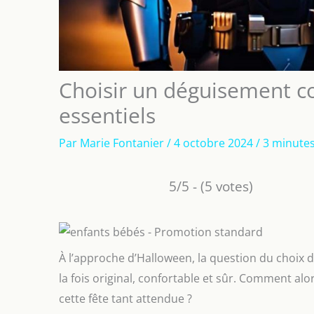
Choisir un déguisement con
essentiels
Par
Marie Fontanier
/
4 octobre 2024
/
3 minutes
5/5 - (5 votes)
À l’approche d’Halloween, la question du choix 
la fois original, confortable et sûr. Comment alor
cette fête tant attendue ?