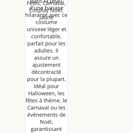
dans la peau
Fêtes, Carnaval,
d'une banane
Cosplay Noël,
hilarante avec ce
Jaune
costume
unisexe léger et
confortable,
parfait pour les
adultes. Il
assure un
ajustement
décontracté
pour la plupart.
Idéal pour
Halloween, les
fêtes à thème, le
Carnaval ou les
événements de
Noël,
garantissant