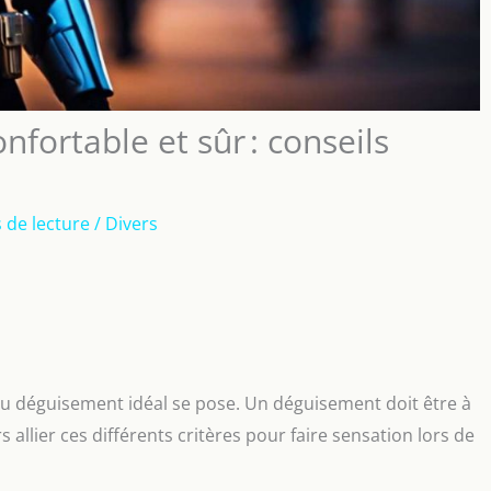
fortable et sûr : conseils
 de lecture
/
Divers
du déguisement idéal se pose. Un déguisement doit être à
s allier ces différents critères pour faire sensation lors de