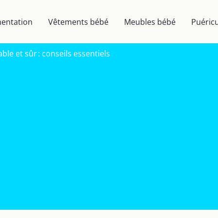
mentation
Vêtements bébé
Meubles bébé
Puéricu
le et sûr : conseils essentiels