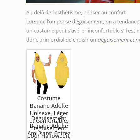
Au-delà de l’esthétisme, penser au confort
Lorsque l’on pense déguisement, on a tendance à 
un costume peut s’avérer inconfortable s’il est ma
donc primordial de choisir un
déguisement conf
Costume
Banane Adulte
Unisexe, Léger
Déguisement
et Confortable,
Banane Adulte
Déguisement
Amusant: Entrez
pour Halloween,