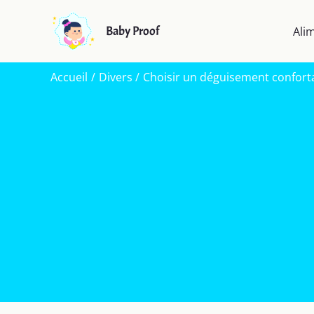
Aller
au
Baby Proof
Ali
contenu
Accueil
Divers
Choisir un déguisement confortab