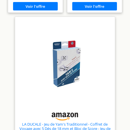
dans les espaces réservés et
4 osselets en métal gris et 1
attends que la chance te
rouge Son format de voyage et
sourie. Comprend 48 cartons
son étui sont idéaux pour
et jetons de jeu Les numéros
emmener votre jeu partout À
des 90 boules sont ineffaçables
partir de 6 ans, 1 à 4 joueurs
car ils sont spécialement
traités pour ne pas disparaître
avec une utilisation continue
LA DUCALE - Jeu de Yam's Traditionnel - Coffret de
Voyage avec 5 Dés de 18 mm et Bloc de Score - Jeu de