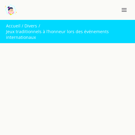
Aller
R
au
e
contenu
c
Accueil
Divers
h
Jeux traditionnels à l’honneur lors des événements
internationaux
e
r
c
h
e
r