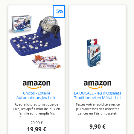
-5%
Chicos - Loterie
LA DUCALE - Jeu d'Osselets
Automatique. Jeu Loto
Traditionnel en Métal - Lot
Bingo Complet: Boulier +
de 5 Osselets (4 Gris et 1
Avec le loto automatique de
Testez votre rapidité avec ce
90 Boules indélébiles + 48
Rouge) avec Sac de
luxe, les après-midi de jeux en
jeu d'adresses des osselets !
cartons + jetons. Ref. 20805
Transport - Jeu d'Adresse,
famille sont remplis Vis
Lancez en l'air un osselet,
de Rapidité et de
l'émotion de ce moment
ramassez-en un autre parmi
Récréation - Format
20,99 €
magique où le numéro qui te
ceux posés par terre, et
Voyage Compact
9,90 €
manque apparaît et crie ligne
rattrapez celui en l'air avant
19,99 €
ou BINGO Place les boules
qu'il ne touche le sol. Contient