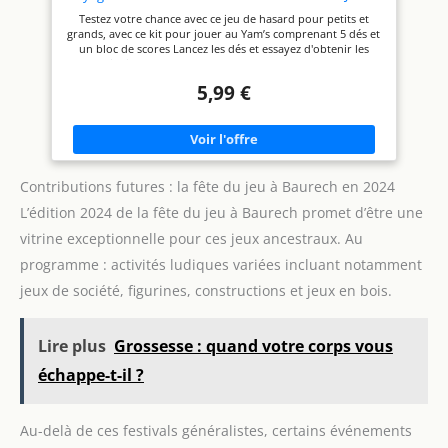
Société Classique - Format Compact Idéal Voyage,
Testez votre chance avec ce jeu de hasard pour petits et
Vacances, Famille
grands, avec ce kit pour jouer au Yam’s comprenant 5 dés et
un bloc de scores Lancez les dés et essayez d'obtenir les
combinaisons les plus avantageuses pour marquer des
points. Les joueurs peuvent remplir différentes catégories de
5,99 €
combinaisons, telles que les brelans, les carrés, les suites et
bien sûr, le légendaire "Yam's" qui rapporte le plus de points.
Mais attention, à chaque lancer le choix des dés à conserver
ou à relancer requiert réflexion et tactique… Son format
voyage et son étui sont idéaux pour emmener votre jeu
partout où vous allez, que ce soit lors d’un voyage, d’une
soirée chez des amis ou pendant vos vacances ! À partir de 6
Contributions futures : la fête du jeu à Baurech en 2024
ans, 2 à 6 joueurs
L’édition 2024 de la fête du jeu à Baurech promet d’être une
vitrine exceptionnelle pour ces jeux ancestraux. Au
programme : activités ludiques variées incluant notamment
jeux de société, figurines, constructions et jeux en bois.
Lire plus
Grossesse : quand votre corps vous
échappe-t-il ?
Au-delà de ces festivals généralistes, certains événements