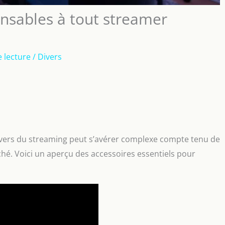
ensables à tout streamer
 lecture
/
Divers
ivers du streaming peut s’avérer complexe compte tenu de
ché. Voici un aperçu des accessoires essentiels pour