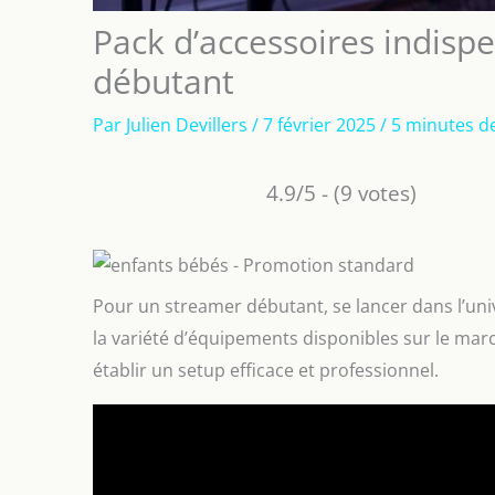
Pack d’accessoires indisp
débutant
Par
Julien Devillers
/
7 février 2025
/
5 minutes de
4.9/5 - (9 votes)
Pour un streamer débutant, se lancer dans l’un
la variété d’équipements disponibles sur le mar
établir un setup efficace et professionnel.