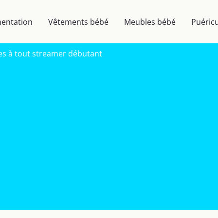
mentation
Vêtements bébé
Meubles bébé
Puéricu
es à tout streamer débutant