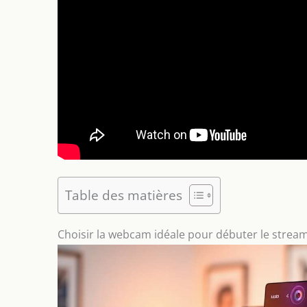
Table des matières
Choisir la webcam idéale pour débuter le strea