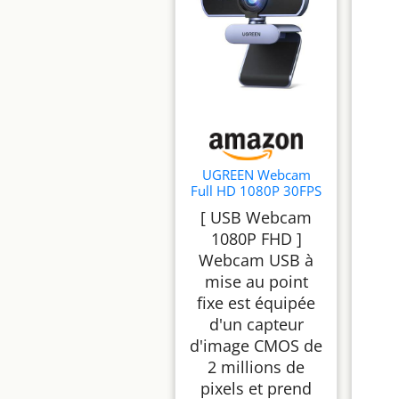
UGREEN Webcam
Full HD 1080P 30FPS
Caméra USB PC Mise
[ USB Webcam
au Point Fixe
1080P FHD ]
Webcam USB à
mise au point
fixe est équipée
d'un capteur
d'image CMOS de
2 millions de
pixels et prend