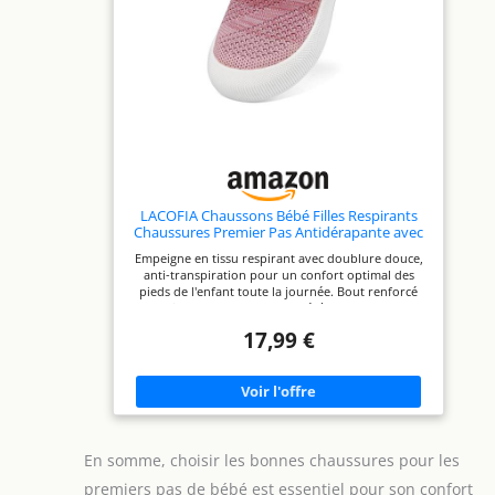
LACOFIA Chaussons Bébé Filles Respirants
Chaussures Premier Pas Antidérapante avec
Semelle Souple en Caoutchouc Rose 19/20
Empeigne en tissu respirant avec doublure douce,
anti-transpiration pour un confort optimal des
pieds de l'enfant toute la journée. Bout renforcé
anti-choc, semelle en TPR légère, durable et
antidérapante : favorise l'équilibre des premiers
17,99 €
pas et le développement sain du pied. Fermeture
sans laçage pour un enfilage/défilage autonome par
le bébé, encourageant son indépendance. Style
tendance adapté à toutes les occasions. Idéal pour
le printemps et l'été : promenades, course, jeux,
sports... Offrez à votre bébé une expérience
agréable ! REMARQUE IMPORTANTE : Les tailles de
En somme, choisir les bonnes chaussures pour les
chaussures varient selon les marques. Nous vous
recommandons de choisir la pointure en fonction
premiers pas de bébé est essentiel pour son confort
de la longueur de pied de votre bébé.