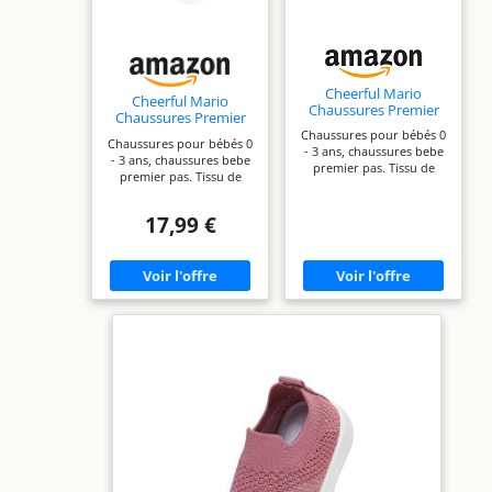
Cheerful Mario
Cheerful Mario
Chaussures Premier
Chaussures Premier
Pas Bebe Garcon Fille
Pas Bebe Garcon Fille
Chaussures pour bébés 0
Kaki 12-18 Mois
Chaussures pour bébés 0
Noir 12-18 Mois
- 3 ans, chaussures bebe
- 3 ans, chaussures bebe
premier pas. Tissu de
premier pas. Tissu de
maille respirant, inodore,
maille respirant, inodore,
pas étouffant pour les
pas étouffant pour les
pieds. Semelle flexible
17,99 €
pieds. Semelle flexible
pour bébé actif pour une
pour bébé actif pour une
utilisation quotidienne,
utilisation quotidienne,
marcher, courir, sauter,
marcher, courir, sauter,
grimper, etc. Conception
grimper, etc. Conception
à tête ronde pour
à tête ronde pour
permettre aux pieds de
permettre aux pieds de
bébé de s'étirer
bébé de s'étirer
librement et de grandir
librement et de grandir
naturellement. S'il vous
naturellement. S'il vous
plaît choisir la taille en
plaît choisir la taille en
fonction de la longueur
fonction de la longueur
du pied de bébé, la taille
du pied de bébé, la taille
est la tranche d'âge
est la tranche d'âge
recommandée.
recommandée.