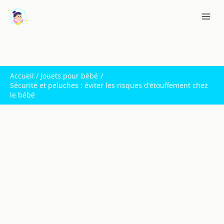
Aller
R
au
e
contenu
c
h
e
Accueil
Jouets pour bébé
r
Sécurité et peluches : éviter les risques d’étouffement chez
c
le bébé
h
e
r