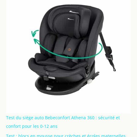
Test du siège auto Bebeconfort Athena 360 : sécurité et
confort pour les 0-12 ans
Test : blocs en mousse pour crèches et écoles maternelles