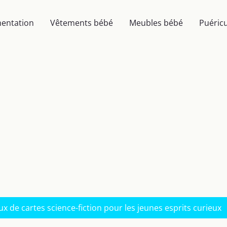
mentation
Vêtements bébé
Meubles bébé
Puéricu
eux de cartes science-fiction pour les jeunes esprits curieux