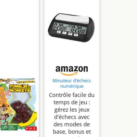
Minuteur d'échecs
numérique
professionnel 3 en 1,
Contrôle facile du
multifonction
temps de jeu :
professionnel,
minuteur de jeu
gérez les jeux
portable, minuterie
d'échecs avec
de jeu de société, 2
des modes de
piles AA incluses (A)
base, bonus et