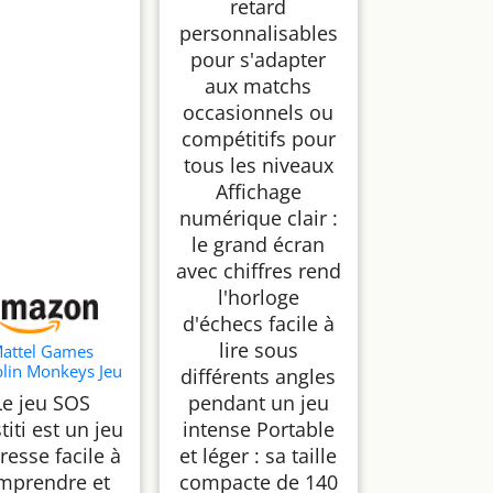
retard
personnalisables
pour s'adapter
aux matchs
occasionnels ou
compétitifs pour
tous les niveaux
Affichage
numérique clair :
le grand écran
avec chiffres rend
l'horloge
d'échecs facile à
lire sous
attel Games
lin Monkeys Jeu
différents angles
Enfants, 5+, 2-4
Le jeu SOS
pendant un jeu
Joueurs
titi est un jeu
intense Portable
resse facile à
et léger : sa taille
mprendre et
compacte de 140