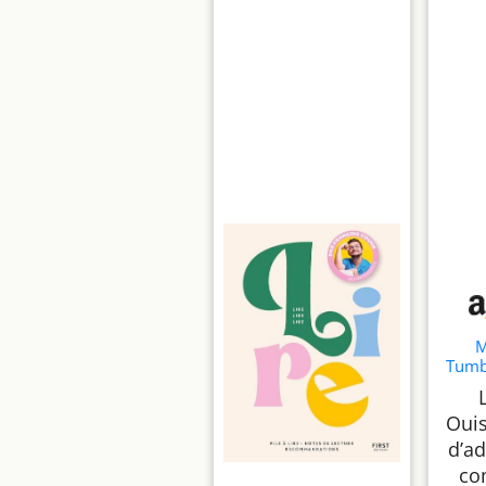
M
Tumb
pour 
Ouis
d’ad
co