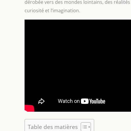
dérobée vers des mondes lointains, des réalités 
curiosité et l’imagination.
Table des matières