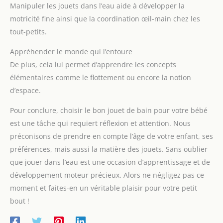
piscine, etc. Laissez votre bébé
Manipuler les jouets dans l’eau aide à développer la
applications】 Ces jouets lumineux aux couleurs vives et
etc.
s'amuser dans l'eau !
scintillantes conviennent non seulement au bain de bébé,
motricité fine ainsi que la coordination œil-main chez les
mais aussi à diverses occasions comme les apéros, les fêtes à
la piscine et les fêtes. Ils peuvent également être offerts en
tout-petits.
cadeau d'anniversaire ou de fête pour créer une ambiance
mystérieuse et romantique. 【Éveil de la petite enfance】
Appréhender le monde qui l’entoure
Ces glaçons colorés et lumineux améliorent la motricité fine
(préhension, assemblage), stimulent le développement visuel
De plus, cela lui permet d’apprendre les concepts
et la reconnaissance des couleurs grâce à leurs changements
de teinte. Ils favorisent l'éveil cognitif par le jeu, stimulent
élémentaires comme le flottement ou encore la notion
l'imagination et la créativité, et transforment le bain en un
d’espace.
moment d'apprentissage joyeux.
Pour conclure, choisir le bon jouet de bain pour votre bébé
est une tâche qui requiert réflexion et attention. Nous
préconisons de prendre en compte l’âge de votre enfant, ses
préférences, mais aussi la matière des jouets. Sans oublier
que jouer dans l’eau est une occasion d’apprentissage et de
développement moteur précieux. Alors ne négligez pas ce
moment et faites-en un véritable plaisir pour votre petit
bout !