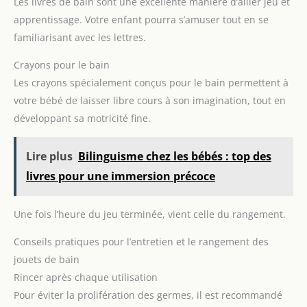
Les livres de bain sont une excellente manière d’allier jeu et
bain. C'est le cadeau parfait
pour les enfants à Noël, pour
apprentissage. Votre enfant pourra s’amuser tout en se
un anniversaire ou à Pâques !
familiarisant avec les lettres.
Crayons pour le bain
Les crayons spécialement conçus pour le bain permettent à
votre bébé de laisser libre cours à son imagination, tout en
développant sa motricité fine.
Lire plus
Bilinguisme chez les bébés : top des
livres pour une immersion précoce
Une fois l’heure du jeu terminée, vient celle du rangement.
Conseils pratiques pour l’entretien et le rangement des
jouets de bain
Rincer après chaque utilisation
Pour éviter la prolifération des germes, il est recommandé