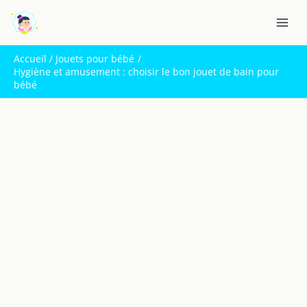
Aller
R
au
e
contenu
c
Accueil
Jouets pour bébé
h
Hygiène et amusement : choisir le bon jouet de bain pour
bébé
e
r
c
h
e
r