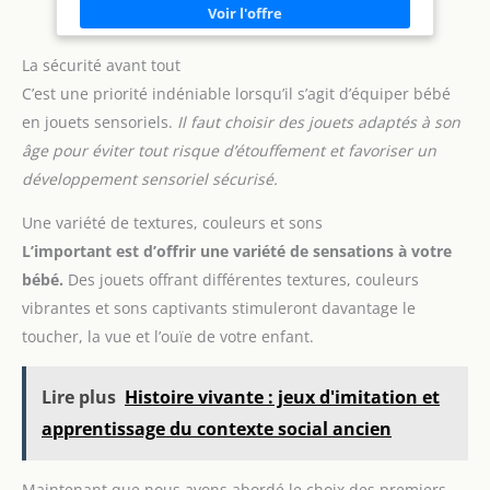
ailleurs. Ils sont légers et
MOTRICITÉ FINE ET DEXTÉRITÉ : Ce jouet d'éveil Zippy Toy
portables, vous pouvez donc
favorise la coordination œil-main de bébé. Les bulles pop lui
les emporter partout avec
permettent également de développer sa motrice fine et de
vous.
réaliser des gestes précis en contrôlant ses mouvements.
La sécurité avant tout
CARACTÉRISTIQUES ET ENTRETIEN : Ce jeu bébé LUDI mesure
C’est une priorité indéniable lorsqu’il s’agit d’équiper bébé
14 x 21 x 14 cm et est fabriqué avec du silicone, une matière
souple pour une meilleure prise en main. Il doit être lavé à la
en jouets sensoriels.
Il faut choisir des jouets adaptés à son
main avec un chiffon humide. LUDI, UNE MARQUE QUI
SÉDUIT ENFANTS ET PARENTS : Depuis 1994, cette société
âge pour éviter tout risque d’étouffement et favoriser un
française créée des jouets adaptés aux enfants de la
développement sensoriel sécurisé.
naissance à 5 ans. Des expériences ludiques qui favorisent
l'exploration, le développement et l'apprentissage.
Une variété de textures, couleurs et sons
L’important est d’offrir une variété de sensations à votre
bébé.
Des jouets offrant différentes textures, couleurs
vibrantes et sons captivants stimuleront davantage le
toucher, la vue et l’ouïe de votre enfant.
Lire plus
Histoire vivante : jeux d'imitation et
apprentissage du contexte social ancien
Maintenant que nous avons abordé le choix des premiers