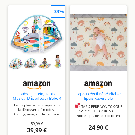
-33%
Baby Einstein, Tapis
Tapis D'éveil Bébé Pliable
Musical D’Éveil pour Bébé 4
Epais Réversible
en 1 Kickin' Tunes avec
120x180x1cm - Tapis De Jeu
Faites place à la musique et à
Piano, 70+ sons, 25+ min
Pour Enfant Bebe - Tapis
TAPIS BEBE NON TOXIQUE
la découverte 4 modes :
de musique et lumières,
De Sol XXL En Mousse -
AVEC CERTIFICATION CE :
Allongé, assis, sur le ventre et
arche de jeu,7 jouets
Tapis De Motricité
Notre tapis de jeux bebe en
nomade Plus de 70 sons et
d'activité amovibles, 4
Favorisant Le
mousse est sans odeur, sans
59,99 €
activités et plus de 25 minutes
langues, dès la naissance
Développement Sensoriel -
formamide ni phtalates et sans
24,90 €
de musique Inclut 7 jouets
39,99 €
Cadeau Naissance Bébé
BPA. Il respecte ainsi les
amovibles, dont un piano