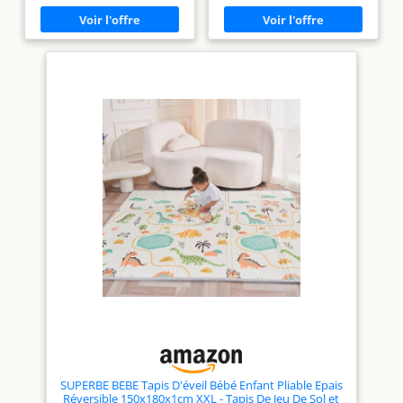
normes européennes.
magic touch et un coussin de
MULTI USAGE Tapis de parc,
maintien Livré dans un
Tapis d eveil bebe, Tapis de
emballage complètement
Gym bebe, Tapis à langer, tapis
fermé Idéal pour les enfants
garçon ou fille ... Notre tapis
de 0 à 36 mois
bébé s'adapte à vos besoins !
IMPERMEABLE DOUX
ÉPAIS & ANTIDÉRAPANT Notre
grand tapis en mousse pour
bébé est geant puisqu'il
mesure 120x180cm pour 1cm
d'épaisseur.
PLIABLE
LAVABLE & RÉVERSIBLE Tapis
sol bebe double face, facile à
transporter en exterieur grace
à sa housse.
ÉDUCATIF &
LUDIQUE Tapis d'eveil bébé
Montessori qui stimule la
psycho motricite et le
développement sensoriel de
vos enfants grace à ses
différents designs.
SUPERBE BEBE Tapis D'éveil Bébé Enfant Pliable Epais
Réversible 150x180x1cm XXL - Tapis De Jeu De Sol et