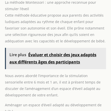
communication.
【Design
allumés pour apprendre les lettres, les nombres et ses
La méthode Montessori : une approche reconnue pour
sûr et Portable 】Fabriqué à
premiers mots. La poignée est idéale pour transporter le jeu
partir de matériaux non
stimuler l’éveil
n’importe où.
toxiques et durables, ce jouet
Cette méthode éducative propose aux parents des activités
en peluche est doux et sans
danger pour les bébés. Facile à
ludiques adaptées au rythme de chaque enfant pour
nettoyer, compact et portable,
il est idéal à la fois pour les
favoriser son autonomie et son éveil. Elle prône notamment
jeux à la maison et les
divertissements en
une sélection rigoureuse des jeux afin qu’ils soient en
déplacement.
【Idees
adéquation avec les capacités et le développement de bébé.
Cadeau pour Enfant 1 2 3 ans
】 Idéal pour les bébés de 12
mois et plus, ce jouet musical
et dansant en forme de crabe
Lire plus
Évaluer et choisir des jeux adaptés
est un cadeau merveilleux
aux différents âges des participants
pour les fêtes, anniversaires et
occasions spéciales. Il offre un
mélange parfait de
divertissement, d'éducation et
Nous avons abordé l’importance de la stimulation
d'éveil sensoriel, faisant de lui
un choix réfléchi et captivant
sensorielle entre 6 mois et 1 an, il est à présent temps de
pour les jeunes enfants, ou un
excellent cadeau de naissance,
discuter de l’aménagement d’un espace d’éveil adapté au
offrant des heures de plaisir
développement de votre enfant.
sans écran.
Aménager un espace d’éveil adapté au développement de