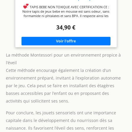
De Motricité En Mousse Favorisant Le
Développement Sensoriel - Cadeau Naissance DINO
TAPIS BEBE NON TOXIQUE AVEC CERTIFICATION CE :
Notre tapis de jeux bebe en mousse est sans odeur, sans
formamide ni phtalates et sans BPA. Il respecte ainsi les
normes européennes.
MULTI USAGE Tapis de parc, Tapis
34,90 €
d eveil bebe, Tapis de Gym bebe, Tapis à langer, tapis garçon
ou fille ... Notre tapis bébé s'adapte à vos besoins !
IMPERMEABLE DOUX ÉPAIS & ANTIDÉRAPANT Notre grand
tapis en mousse pour bébé est geant puisqu'il mesure
150x180cm pour 1cm d'épaisseur.
PLIABLE LAVABLE &
RÉVERSIBLE Tapis sol bebe double face, facile à transporter
La méthode Montessori pour un environnement propice à
en exterieur grace à sa housse.
ÉDUCATIF & LUDIQUE
Tapis d'eveil bébé Montessori qui stimule la psycho motricite
l’éveil
et le développement sensoriel de vos enfants grace à ses
Cette méthode encourage également la création d’un
différents designs.
environnement préparé, invitant à l’exploration autonome
par le jeu. Cela peut se faire en installant des étagères
basses accessibles par l’enfant ou en proposant des
activités qui sollicitent ses sens.
Pour conclure, les jouets sensoriels ont une importance
capitale dans le développement du nourrisson dès sa
naissance. Ils favorisent l’éveil des sens, renforcent les