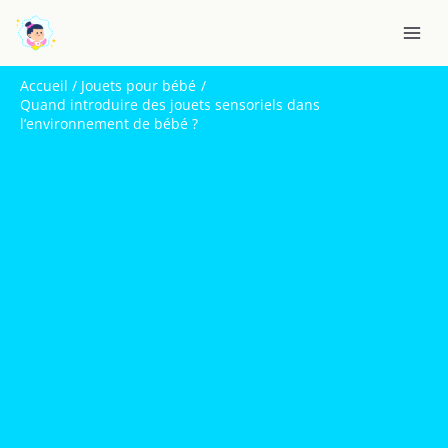
Aller
R
au
e
contenu
c
Accueil
Jouets pour bébé
h
Quand introduire des jouets sensoriels dans
l’environnement de bébé ?
e
r
c
h
e
r