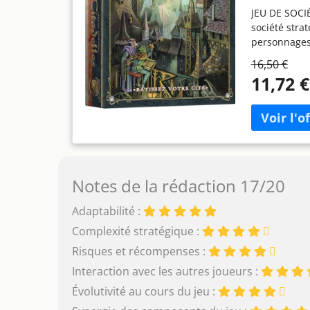
JEU DE SOCIÉ
société stra
personnages 
développeme
16,50 €
doit dévelop
11,72 €
quartiers de 
plus riche et
filouterie.
joueurs choi
influencer l
une dimensio
MODERNE : C
Notes de la rédaction 17/20
à des compét
Parfait pour 
Adaptabilité :
intergénéra
Complexité stratégique :
Conçu pour 2
offrant des 
Risques et récompenses :
Personnage, 
Interaction avec les autres joueurs :
cartes Aide d
Évolutivité au cours du jeu :