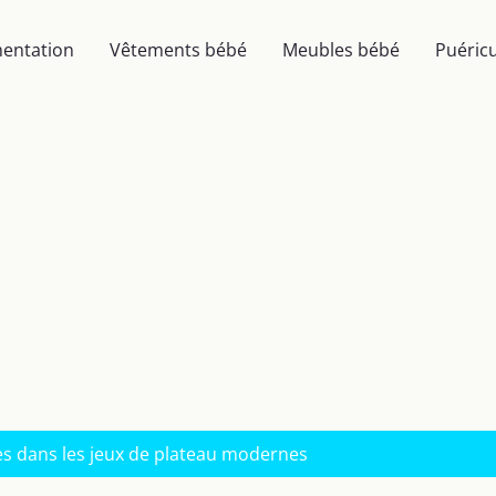
mentation
Vêtements bébé
Meubles bébé
Puéricu
ies dans les jeux de plateau modernes